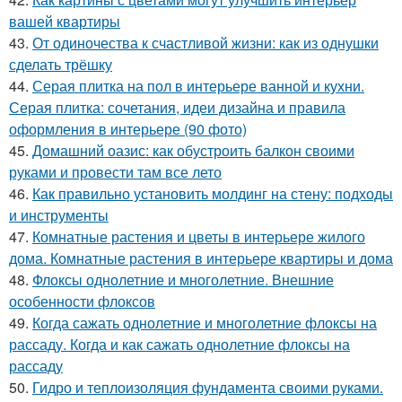
вашей квартиры
43.
От одиночества к счастливой жизни: как из однушки
сделать трёшку
44.
Серая плитка на пол в интерьере ванной и кухни.
Серая плитка: сочетания, идеи дизайна и правила
оформления в интерьере (90 фото)
45.
Домашний оазис: как обустроить балкон своими
руками и провести там все лето
46.
Как правильно установить молдинг на стену: подходы
и инструменты
47.
Комнатные растения и цветы в интерьере жилого
дома. Комнатные растения в интерьере квартиры и дома
48.
Флоксы однолетние и многолетние. Внешние
особенности флоксов
49.
Когда сажать однолетние и многолетние флоксы на
рассаду. Когда и как сажать однолетние флоксы на
рассаду
50.
Гидро и теплоизоляция фундамента своими руками.