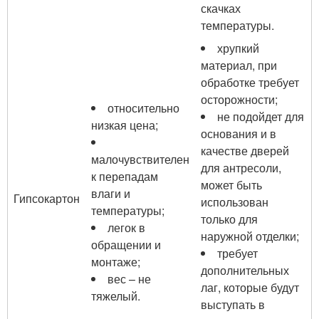
скачках
температуры.
хрупкий
материал, при
обработке требует
осторожности;
относительно
не подойдет для
низкая цена;
основания и в
качестве дверей
малочувствителен
для антресоли,
к перепадам
может быть
влаги и
Гипсокартон
использован
температуры;
только для
легок в
наружной отделки;
обращении и
требует
монтаже;
дополнительных
вес – не
лаг, которые будут
тяжелый.
выступать в