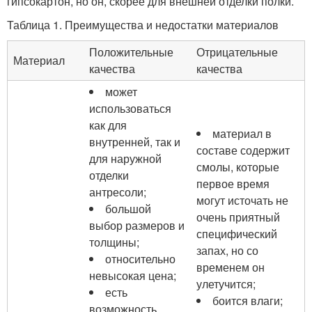
гипсокартон, но он, скорее для внешней отделки полки.
Таблица 1. Преимущества и недостатки материалов
Положительные
Отрицательные
Материал
качества
качества
может
использоваться
как для
материал в
внутренней, так и
составе содержит
для наружной
смолы, которые
отделки
первое время
антресоли;
могут источать не
большой
очень приятный
выбор размеров и
специфический
толщины;
запах, но со
относительно
временем он
невысокая цена;
улетучится;
есть
боится влаги;
возможность