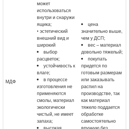
может
использоваться
внутри и снаружи
ящика;
цена
• эстетический
значительно выше,
внешний вид и
чем у ДСП;
широкий
вес – материал
выбор
довольно тяжелый;
расцветок;
покупать
устойчивость к
придется по
влаге;
готовым размерам
в процессе
или заказывать
МДФ
изготовления не
распил на
применяются
производстве, так
смолы, материал
как материал
экологически
тяжело поддается
чистый, не имеет
обработке
запаха;
самостоятельно
высокая
вручную без