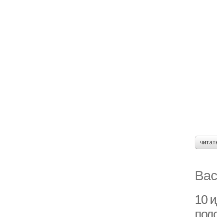
читат
Вас
10 
подо