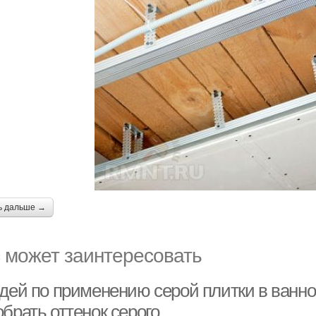
ь дальше →
 может заинтересовать
идей по применению серой плитки в ванно
брать оттенок серого