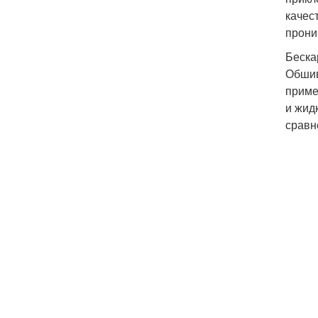
качес
прони
Беска
Обшив
приме
и жид
сравн