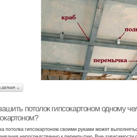
ь дальше →
зашить потолок гипсокартоном одному чел
сокартоном?
ка потолка гипсокартоном своими руками может выполнятьс
еивания непосредственно к перекрытию. Вне зависимости 