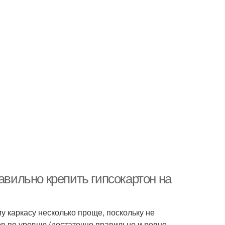
авильно крепить гипсокартон на
у каркасу несколько проще, поскольку не
в по уровню (достаточно правильно и ровно