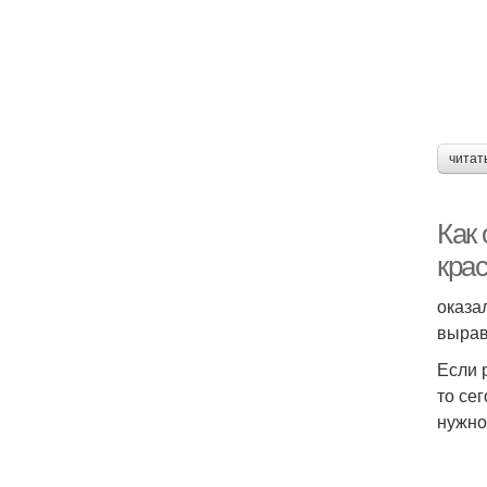
читат
Как
кра
оказа
вырав
Если 
то се
нужно