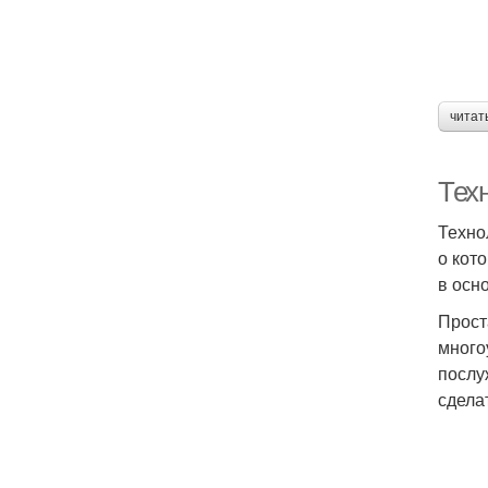
читат
Тех
Техно
о кот
в осн
Прост
много
послу
сдела