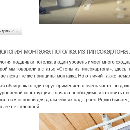
ь дальше →
нология монтажа потолка из гипсокартона
логия подшивки потолка в один уровень имеет много сходн
орой мы говорили в статье «Стены из гипсокартона», здесь
ове лежат те же принципы монтажа. Но отличий также немало
ая облицовка в один ярус применяется очень часто, но даж
уровневой конструкции, сначала необходимо изготовить пло
жит нам основой для дальнейших надстроек. Редко бывает, 
ть её не сплошной.