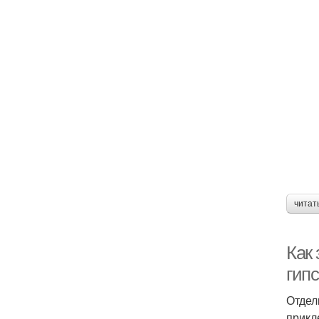
читат
Как 
гип
Отдел
прикл