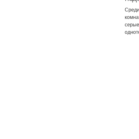
Среди
комна
серые
однот