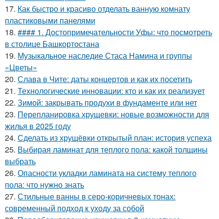
17.
Как быстро и красиво отделать ванную комнату
пластиковыми панелями
18.
#### 1. Достопримечательности Уфы: что посмотреть
в столице Башкортостана
19.
Музыкальное наследие Стаса Намина и группы
«Цветы»
20.
Слава в Чите: даты концертов и как их посетить
21.
Технологические инновации: кто и как их реализует
22.
Зимой: закрывать продухи в фундаменте или нет
23.
Перепланировка хрущевки: новые возможности для
жилья в 2025 году
24.
Сделать из хрущёвки открытый план: история успеха
25.
Выбирая ламинат для теплого пола: какой толщины
выбрать
26.
Опасности укладки ламината на систему теплого
пола: что нужно знать
27.
Стильные ванны в серо-коричневых тонах:
современный подход к уходу за собой