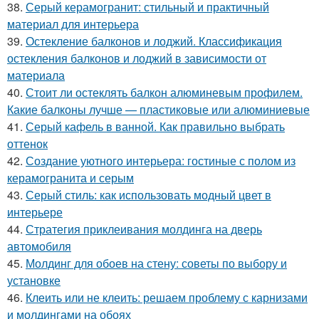
38.
Серый керамогранит: стильный и практичный
материал для интерьера
39.
Остекление балконов и лоджий. Классификация
остекления балконов и лоджий в зависимости от
материала
40.
Стоит ли остеклять балкон алюминевым профилем.
Какие балконы лучше — пластиковые или алюминиевые
41.
Серый кафель в ванной. Как правильно выбрать
оттенок
42.
Создание уютного интерьера: гостиные с полом из
керамогранита и серым
43.
Серый стиль: как использовать модный цвет в
интерьере
44.
Стратегия приклеивания молдинга на дверь
автомобиля
45.
Молдинг для обоев на стену: советы по выбору и
установке
46.
Клеить или не клеить: решаем проблему с карнизами
и молдингами на обоях