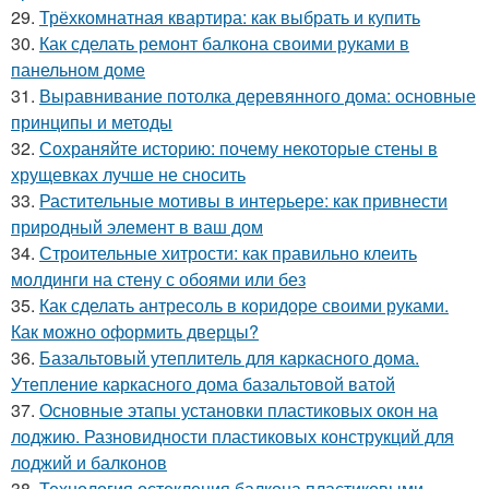
29.
Трёхкомнатная квартира: как выбрать и купить
30.
Как сделать ремонт балкона своими руками в
панельном доме
31.
Выравнивание потолка деревянного дома: основные
принципы и методы
32.
Сохраняйте историю: почему некоторые стены в
хрущевках лучше не сносить
33.
Растительные мотивы в интерьере: как привнести
природный элемент в ваш дом
34.
Строительные хитрости: как правильно клеить
молдинги на стену с обоями или без
35.
Как сделать антресоль в коридоре своими руками.
Как можно оформить дверцы?
36.
Базальтовый утеплитель для каркасного дома.
Утепление каркасного дома базальтовой ватой
37.
Основные этапы установки пластиковых окон на
лоджию. Разновидности пластиковых конструкций для
лоджий и балконов
38.
Технология остекления балкона пластиковыми