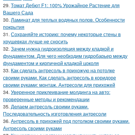
29.
Томат Дебют F1: 100% Урожайное Растение для
Вашего Сада
30.
Ламинат для теплых водяных полов. Особенности
покрытия
31.
Сохраняйте историю: почему некоторые стены в
хрущевках лучше не сносить
32.
Зачем нужна гидроизоляция между кладкой и
фундаментом. Для чего необходим гидробарьер между
фундаментом и кирпичной кладкой цоколя
33.
Как сделать антресоль в прихожую на потолке
своими руками. Как сделать антресоль в коридоре
своими руками: монтаж. Антресоли для прихожей
34.
Уверенное приклеивание молдинга на авто:
проверенные методы и рекомендации
35.
Делаем антресоль своими руками.
Последовательность изготовления антресоли
36.
Антресоль в прихожей под потолком своими руками.
Антресоль своими руками