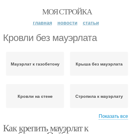
МОЯ СТРОЙКА
главная
новости
статьи
Кровли без мауэрлата
Мауэрлат к газобетону
Крыша без мауэрлата
Кровли на стене
Стропила к мауэрлату
Показать все
Как крепить мауэрлат к
Мауэрлат к кирпичной
Мауэрлат вместо
стене
армопояса