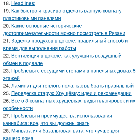
18.
Headlines:
19.
Как быстро и красиво отделать ванную комнату
пластиковыми панелями
20.
Какие основные исторические
достопримечательности можно посмотреть в Рязани
21.
Заделка продухов в цоколе: правильный способ и
время для выполнения работы
22.
Вентиляция в цоколе: как улучшить воздушный
обмен в подвале
23.
Проблемы с еесущими стенами в панельных домах 5
этажей
24.
Ламинат для теплого пола: как выбрать правильный
25.
Переделка старую Хрущёвку: идеи и рекомендации
26.
Все о 3-комнатных хрущевках: виды планировок и их
особенности
27.
Проблемы и преимущества использования
каннабиса: все, что вы должны знать
28.
Минвата или базальтовая вата: что лучше для
вашего дома