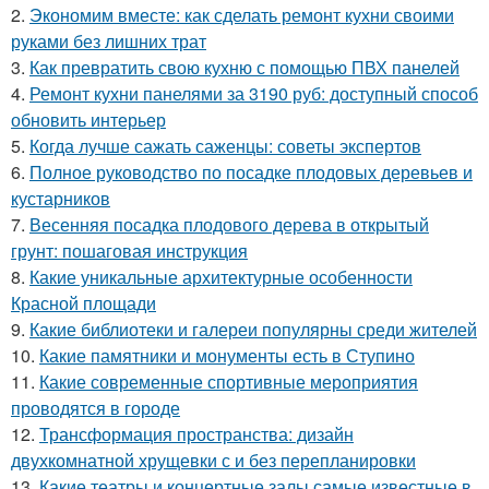
2.
Экономим вместе: как сделать ремонт кухни своими
руками без лишних трат
3.
Как превратить свою кухню с помощью ПВХ панелей
4.
Ремонт кухни панелями за 3190 руб: доступный способ
обновить интерьер
5.
Когда лучше сажать саженцы: советы экспертов
6.
Полное руководство по посадке плодовых деревьев и
кустарников
7.
Весенняя посадка плодового дерева в открытый
грунт: пошаговая инструкция
8.
Какие уникальные архитектурные особенности
Красной площади
9.
Какие библиотеки и галереи популярны среди жителей
10.
Какие памятники и монументы есть в Ступино
11.
Какие современные спортивные мероприятия
проводятся в городе
12.
Трансформация пространства: дизайн
двухкомнатной хрущевки с и без перепланировки
13.
Какие театры и концертные залы самые известные в