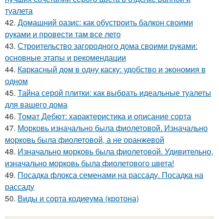
туалета
42.
Домашний оазис: как обустроить балкон своими
руками и провести там все лето
43.
Строительство загородного дома своими руками:
основные этапы и рекомендации
44.
Каркасный дом в одну каску: удобство и экономия в
одном
45.
Тайна серой плитки: как выбрать идеальные туалеты
для вашего дома
46.
Томат Дебют: характеристика и описание сорта
47.
Морковь изначально была фиолетовой. Изначально
морковь была фиолетовой, а не оранжевой
48.
Изначально морковь была фиолетовой. Удивительно,
изначально морковь была фиолетового цвета!
49.
Посадка флокса семенами на рассаду. Посадка на
рассаду
50.
Виды и сорта кодиеума (кротона)