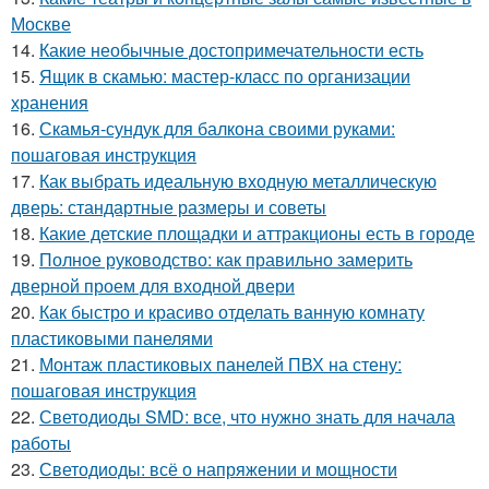
Москве
14.
Какие необычные достопримечательности есть
15.
Ящик в скамью: мастер-класс по организации
хранения
16.
Скамья-сундук для балкона своими руками:
пошаговая инструкция
17.
Как выбрать идеальную входную металлическую
дверь: стандартные размеры и советы
18.
Какие детские площадки и аттракционы есть в городе
19.
Полное руководство: как правильно замерить
дверной проем для входной двери
20.
Как быстро и красиво отделать ванную комнату
пластиковыми панелями
21.
Монтаж пластиковых панелей ПВХ на стену:
пошаговая инструкция
22.
Светодиоды SMD: все, что нужно знать для начала
работы
23.
Светодиоды: всё о напряжении и мощности