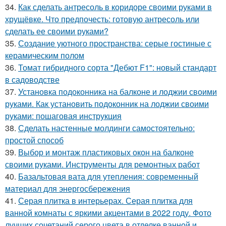
34.
Как сделать антресоль в коридоре своими руками в
хрущёвке. Что предпочесть: готовую антресоль или
сделать ее своими руками?
35.
Создание уютного пространства: серые гостиные с
керамическим полом
36.
Томат гибридного сорта "Дебют F1": новый стандарт
в садоводстве
37.
Установка подоконника на балконе и лоджии своими
руками. Как установить подоконник на лоджии своими
руками: пошаговая инструкция
38.
Сделать настенные молдинги самостоятельно:
простой способ
39.
Выбор и монтаж пластиковых окон на балконе
своими руками. Инструменты для ремонтных работ
40.
Базальтовая вата для утепления: современный
материал для энергосбережения
41.
Серая плитка в интерьерах. Серая плитка для
ванной комнаты с яркими акцентами в 2022 году. Фото
лучших сочетаний серого цвета в отделке ванной и