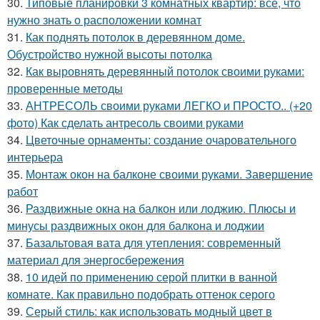
30.
Типовые планировки 3 комнатных квартир: всё, что
нужно знать о расположении комнат
31.
Как поднять потолок в деревянном доме.
Обустройство нужной высоты потолка
32.
Как выровнять деревянный потолок своими руками:
проверенные методы
33.
АНТРЕСОЛЬ своими руками ЛЕГКО и ПРОСТО.. (+20
фото) Как сделать антресоль своими руками
34.
Цветочные орнаменты: создание очаровательного
интерьера
35.
Монтаж окон на балконе своими руками. Завершение
работ
36.
Раздвижные окна на балкон или лоджию. Плюсы и
минусы раздвижных окон для балкона и лоджии
37.
Базальтовая вата для утепления: современный
материал для энергосбережения
38.
10 идей по применению серой плитки в ванной
комнате. Как правильно подобрать оттенок серого
39.
Серый стиль: как использовать модный цвет в