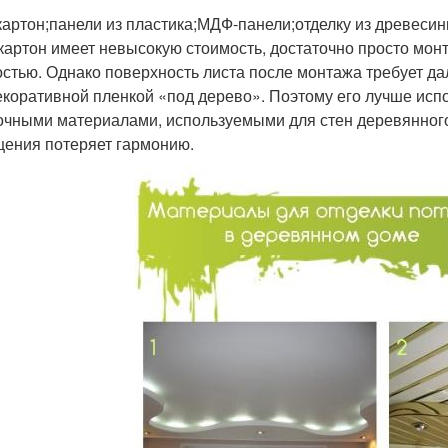
картон;панели из пластика;МДФ-панели;отделку из древесин
картон имеет невысокую стоимость, достаточно просто мон
остью. Однако поверхность листа после монтажа требует да
екоративной пленкой «под дерево». Поэтому его лучше исп
очными материалами, используемыми для стен деревянного
ения потеряет гармонию.