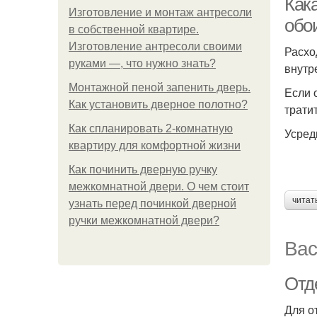
Как
Изготовление и монтаж антресоли
обо
в собственной квартире.
Изготовление антресоли своими
Расхо
руками —, что нужно знать?
внутр
Монтажной пеной запенить дверь.
Если 
Как установить дверное полотно?
трати
Как спланировать 2-комнатную
Усред
квартиру для комфортной жизни
Как починить дверную ручку
межкомнатной двери. О чем стоит
читат
узнать перед починкой дверной
ручки межкомнатной двери?
Вас
Отд
Для о