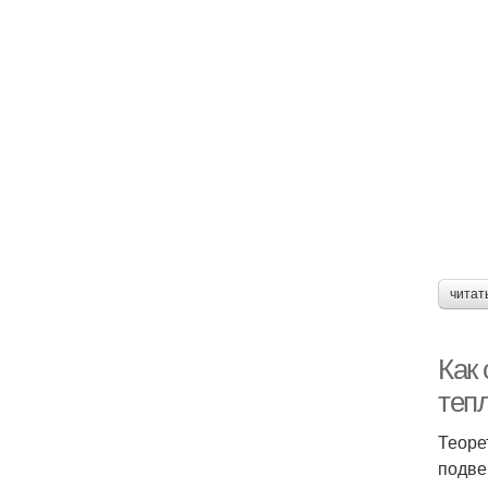
читат
Как
теп
Теоре
подве