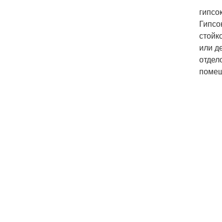
гипсо
Гипсо
стойк
или д
отдел
помещ