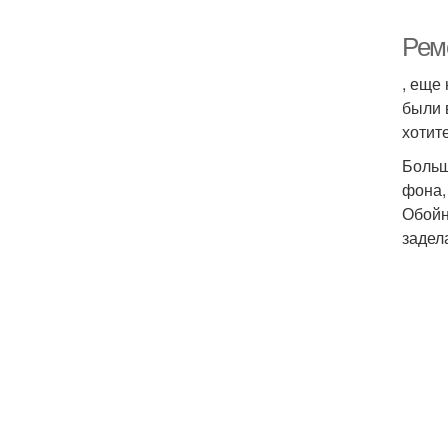
Рем
, еще
были 
хотит
Больш
фона,
Обойн
задел