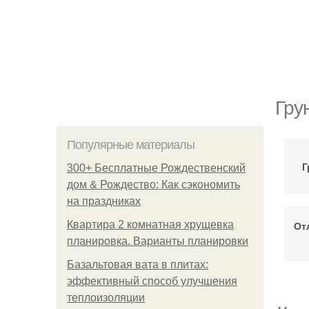
Гру
Популярные материалы
Г
300+ Бесплатные Рождественский
дом & Рождество: Как сэкономить
на праздниках
Квартира 2 комнатная хрущевка
От
планировка. Варианты планировки
Базальтовая вата в плитах:
эффективный способ улучшения
теплоизоляции