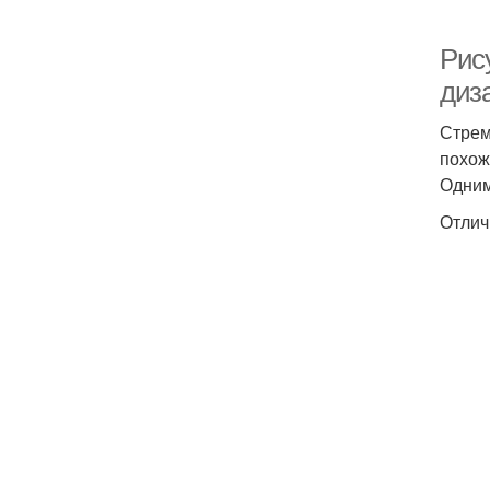
Рис
диз
Стрем
похож
Одним
Отлич