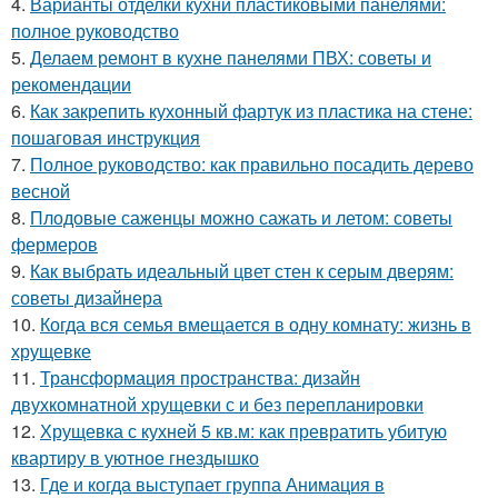
4.
Варианты отделки кухни пластиковыми панелями:
полное руководство
5.
Делаем ремонт в кухне панелями ПВХ: советы и
рекомендации
6.
Как закрепить кухонный фартук из пластика на стене:
пошаговая инструкция
7.
Полное руководство: как правильно посадить дерево
весной
8.
Плодовые саженцы можно сажать и летом: советы
фермеров
9.
Как выбрать идеальный цвет стен к серым дверям:
советы дизайнера
10.
Когда вся семья вмещается в одну комнату: жизнь в
хрущевке
11.
Трансформация пространства: дизайн
двухкомнатной хрущевки с и без перепланировки
12.
Хрущевка с кухней 5 кв.м: как превратить убитую
квартиру в уютное гнездышко
13.
Где и когда выступает группа Анимация в