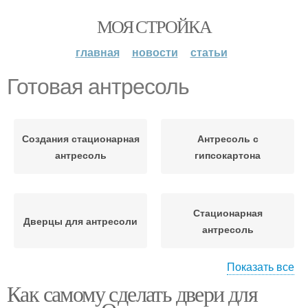
МОЯ СТРОЙКА
главная
новости
статьи
Готовая антресоль
Создания стационарная
Антресоль с
антресоль
гипсокартона
Стационарная
Дверцы для антресоли
антресоль
Показать все
Как самому сделать двери для
Антресоль между
Двери для антресоли
кухней