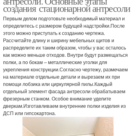
антресоли. Основные этапы
создания стационарной антресоли
Первым делом подготовьте необходимый материал и
определитесь с размером будущей надстройки.После
Антресоль в коридоре
Антресоль на шкаф
этого можно приступать к созданию чертежа.
Рассчитайте длину и ширину мебельных щитов и
распределите их таким образом, чтобы у вас осталось
как можно меньше отходов. Внутри будут размещаться
Антресоль на балконе
Антресоли в коридоре
полки, а по бокам – металлические уголки для
укрепления конструкции.Согласно чертежу, размечаем
на материале отдельные детали и вырезаем их при
помощи лобзика или циркулярной пилы.Каждый
отдельный элемент фасада антресоли обрабатываем
Антресоль в коридор
фрезерным станком. Особое внимание уделите
дверкам.Изготавливаем внутренние полки изделия из
ДСП или гипсокартона.