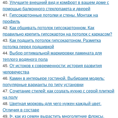
40.
Улучшите внешний вид и комфорт в вашем доме с
помощью балконного стеклопакета и дверей
41.
Гипсокартонные потолки и стены. Монтаж на
профиль
42.
Как обшивать потолок гипсокартонном. Как
правильно крепить гипсокартон на потолок с каркасом?
43.
Как подшить потолок гипсокартоном. Разметка
потолка перед подшивкой
44.
Выбор оптимальной маркировки ламината для
теплого водяного пола
45.
От истоков к современности: история развития
человечества
46.
Камин в интерьере гостиной. Выбираем модель:
популярные варианты по типу установки
47.
Сочетание стилей: как создать кухню с серой плиткой
на полу
48.
Цветная морковь-для чего нужен каждый цвет.
Отличия в составе
49.
ᐉ, как из семян вырастить многолетние флоксы.