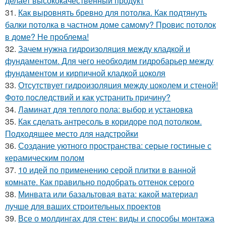
делает высококачественный продукт
31.
Как выровнять бревно для потолка. Как подтянуть
балки потолка в частном доме самому? Провис потолок
в доме? Не проблема!
32.
Зачем нужна гидроизоляция между кладкой и
фундаментом. Для чего необходим гидробарьер между
фундаментом и кирпичной кладкой цоколя
33.
Отсутствует гидроизоляция между цоколем и стеной!
Фото последствий и как устранить причину?
34.
Ламинат для теплого пола: выбор и установка
35.
Как сделать антресоль в коридоре под потолком.
Подходящее место для надстройки
36.
Создание уютного пространства: серые гостиные с
керамическим полом
37.
10 идей по применению серой плитки в ванной
комнате. Как правильно подобрать оттенок серого
38.
Минвата или базальтовая вата: какой материал
лучше для ваших строительных проектов
39.
Все о молдингах для стен: виды и способы монтажа