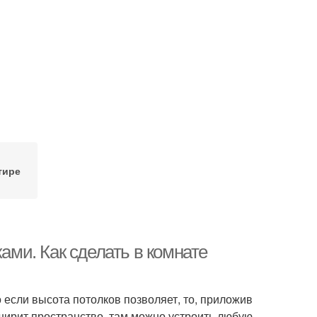
тире
ками. Как сделать в комнате
сли высота потолков позволяет, то, приложив
сширит пространство, там можно устроить любую