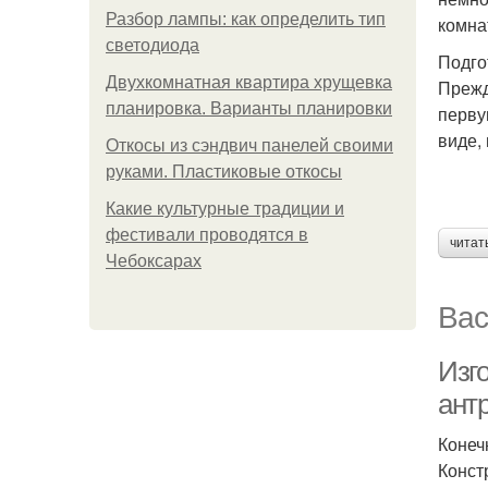
Разбор лампы: как определить тип
комна
светодиода
Подго
Двухкомнатная квартира хрущевка
Прежд
планировка. Варианты планировки
перву
виде, 
Откосы из сэндвич панелей своими
руками. Пластиковые откосы
Какие культурные традиции и
фестивали проводятся в
читат
Чебоксарах
Вас
Изг
ант
Конеч
Конст