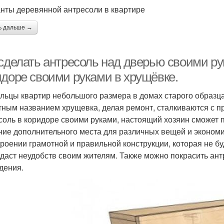
нты деревянной антресоли в квартире
ь дальше →
 сделать антресоль над дверью своими ру
идоре своими руками в хрущёвке.
льцы квартир небольшого размера в домах старого образца,
тным названием хрущевка, делая ремонт, сталкиваются с п
соль в коридоре своими руками, настоящий хозяин сможет 
ние дополнительного места для различных вещей и экономи
троении грамотной и правильной конструкции, которая не б
здаст неудобств своим жителям. Также можно покрасить антр
дения.