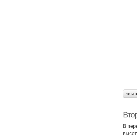
читат
Вто
В пер
высот