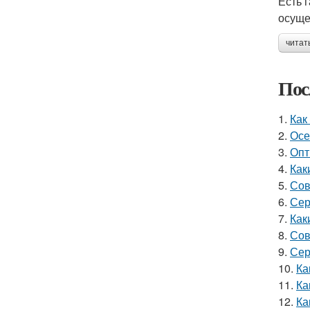
Есть 
осуще
читат
Пос
1.
Как
2.
Осе
3.
Опт
4.
Как
5.
Сов
6.
Сер
7.
Как
8.
Сов
9.
Сер
10.
Ка
11.
Ка
12.
Ка