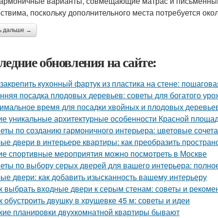
гармоничные варианты, совмещающие матрас и письменный с
ствима, поскольку дополнительного места потребуется окол
ь дальше →
ледние обновления на сайте:
 закрепить кухонный фартук из пластика на стене: пошагова
нняя посадка плодовых деревьев: советы для богатого уро
имальное время для посадки хвойных и плодовых деревье
ие уникальные архитектурные особенности Красной площа
еты по созданию гармоничного интерьера: цветовые сочет
ые двери в интерьере квартиры: как преобразить простран
ие спортивные мероприятия можно посмотреть в Москве
еты по выбору серых дверей для вашего интерьера: полно
ые двери: как добавить изысканность вашему интерьеру
к выбрать входные двери к серым стенам: советы и рекоме
к обустроить двушку в хрущевке 45 м: советы и идеи
кие планировки двухкомнатной квартиры бывают