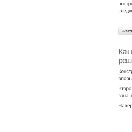
постр
следу
читат
Как 
реш
Конст
опорн
Второ
зона,
Навер