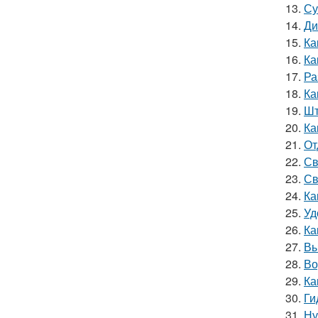
13.
Су
14.
Ди
15.
Ка
16.
Ка
17.
Ра
18.
Ка
19.
Шт
20.
Ка
21.
От
22.
Св
23.
Св
24.
Ка
25.
Уд
26.
Ка
27.
Вы
28.
Во
29.
Ка
30.
Ги
31.
Ну