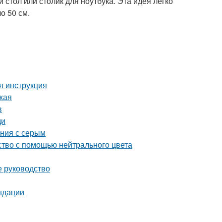
тол или столик для ноутбука. Эта идея легко
о 50 см.
я инструкция
жая
в
ди
ания с серым
ство с помощью нейтрального цвета
е руководство
ндации