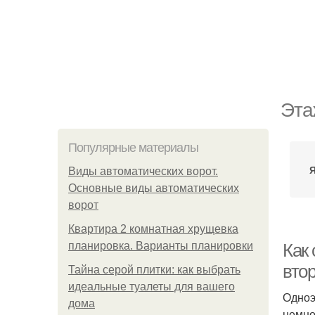
Эта
Популярные материалы
Виды автоматических ворот.
Основные виды автоматических
ворот
Квартира 2 комнатная хрущевка
планировка. Варианты планировки
Как 
вто
Тайна серой плитки: как выбрать
идеальные туалеты для вашего
Одноэ
дома
немно