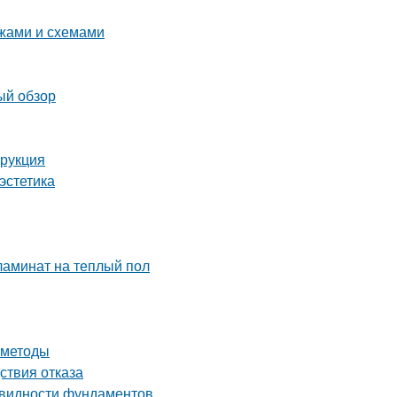
ежами и схемами
ый обзор
трукция
эстетика
ламинат на теплый пол
 методы
ствия отказа
овидности фундаментов