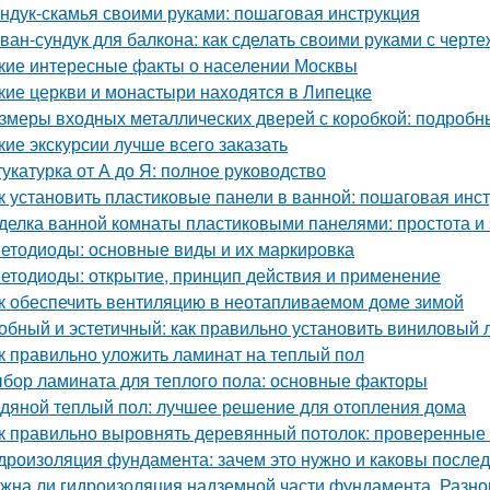
ндук-скамья своими руками: пошаговая инструкция
ван-сундук для балкона: как сделать своими руками с черт
кие интересные факты о населении Москвы
кие церкви и монастыри находятся в Липецке
змеры входных металлических дверей с коробкой: подробн
кие экскурсии лучше всего заказать
укатурка от А до Я: полное руководство
к установить пластиковые панели в ванной: пошаговая инс
делка ванной комнаты пластиковыми панелями: простота и 
етодиоды: основные виды и их маркировка
етодиоды: открытие, принцип действия и применение
к обеспечить вентиляцию в неотапливаемом доме зимой
обный и эстетичный: как правильно установить виниловый 
к правильно уложить ламинат на теплый пол
бор ламината для теплого пола: основные факторы
дяной теплый пол: лучшее решение для отопления дома
к правильно выровнять деревянный потолок: проверенные
дроизоляция фундамента: зачем это нужно и каковы послед
жна ли гидроизоляция надземной части фундамента. Разн