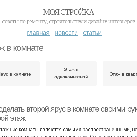
МОЯ СТРОЙКА
советы по ремонту, строительству и дизайну интерьеров
главная
новости
статьи
ж в комнате
Этаж в
Ярус в комнате
Этаж в квар
однокомнатной
квартире
сделать второй ярус в комнате своими ру
рой этаж
тажные комнаты являются самыми распространенными, но е
го усилий, можно сделать второй этаж. Он значительно ра