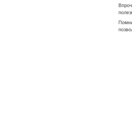
Впроч
полез
Помни
позво