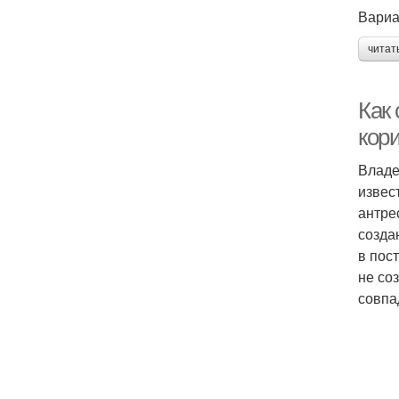
Вариа
читат
Как
кор
Владе
извес
антре
созда
в пос
не со
совпа