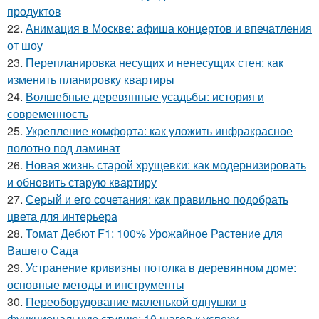
продуктов
22.
Анимация в Москве: афиша концертов и впечатления
от шоу
23.
Перепланировка несущих и ненесущих стен: как
изменить планировку квартиры
24.
Волшебные деревянные усадьбы: история и
современность
25.
Укрепление комфорта: как уложить инфракрасное
полотно под ламинат
26.
Новая жизнь старой хрущевки: как модернизировать
и обновить старую квартиру
27.
Серый и его сочетания: как правильно подобрать
цвета для интерьера
28.
Томат Дебют F1: 100% Урожайное Растение для
Вашего Сада
29.
Устранение кривизны потолка в деревянном доме:
основные методы и инструменты
30.
Переоборудование маленькой однушки в
функциональную студию: 10 шагов к успеху