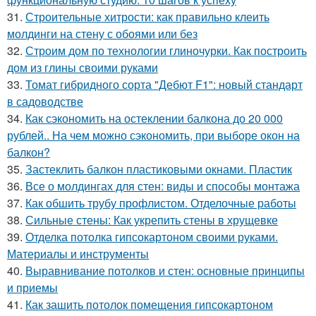
31.
Строительные хитрости: как правильно клеить
молдинги на стену с обоями или без
32.
Строим дом по технологии глиночурки. Как построить
дом из глины своими руками
33.
Томат гибридного сорта "Дебют F1": новый стандарт
в садоводстве
34.
Как сэкономить на остеклении балкона до 20 000
рублей.. На чем можно сэкономить, при выборе окон на
балкон?
35.
Застеклить балкон пластиковыми окнами. Пластик
36.
Все о молдингах для стен: виды и способы монтажа
37.
Как обшить трубу профлистом. Отделочные работы
38.
Сильные стены: Как укрепить стены в хрущевке
39.
Отделка потолка гипсокартоном своими руками.
Материалы и инструменты
40.
Выравнивание потолков и стен: основные принципы
и приемы
41.
Как зашить потолок помещения гипсокартоном