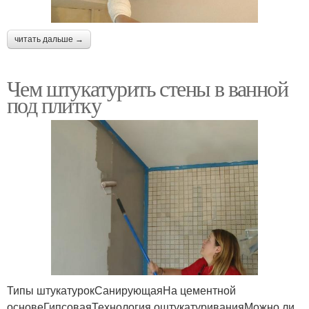
читать дальше →
Чем штукатурить стены в ванной
под плитку
Типы штукатурокСанирующаяНа цементной
основеГипсоваяТехнология оштукатуриванияМожно ли