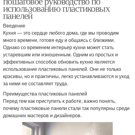
пошаговое руководство по
использованию пластиковых
панелей
Венецианская
Введение
Штукатурки с помощью
штукатурка
Кухня — это сердце любого дома, где мы проводим
много времени, готовя еду и общаясь с близкими.
Однако со временем интерьер кухни может стать
устаревшим или изношенным. Одним из простых и
Декоративный камень
Штукатурка по маякам
эффективных способов обновить кухню является
использование пластиковых панелей. Они не только
красивы, но и практичны, легко устанавливаются и уход
за ними не составляет труда.
Преимущества пластиковых панелей
Перед тем как приступить к работе, важно понять,
почему пластиковые панели стали так популярны среди
домашних мастеров и дизайнеров.