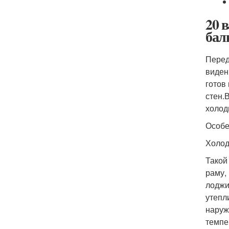
20 
бал
Перед
виден
готов
стен.
холод
Особе
Холод
Такой
раму,
лоджи
утепл
наруж
темпер