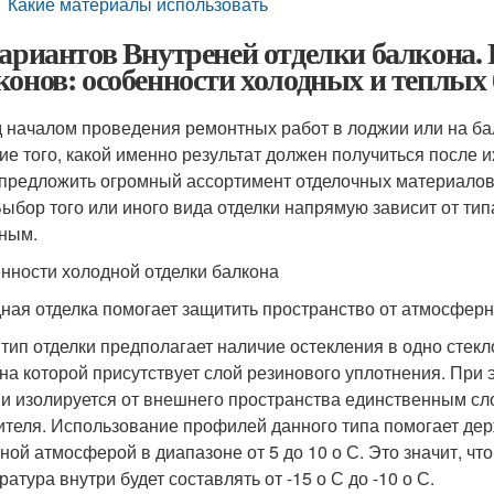
Какие материалы использовать
вариантов Внутреней отделки балкона.
конов: особенности холодных и теплых
 началом проведения ремонтных работ в лоджии или на б
ие того, какой именно результат должен получиться после
 предложить огромный ассортимент отделочных материалов
Выбор того или иного вида отделки напрямую зависит от ти
ным.
нности холодной отделки балкона
ная отделка помогает защитить пространство от атмосферны
 тип отделки предполагает наличие остекления в одно стек
 на которой присутствует слой резинового уплотнения. При
и изолируется от внешнего пространства единственным сл
ителя. Использование профилей данного типа помогает дер
ной атмосферой в диапазоне от 5 до 10 о С. Это значит, что
атура внутри будет составлять от -15 о С до -10 о С.