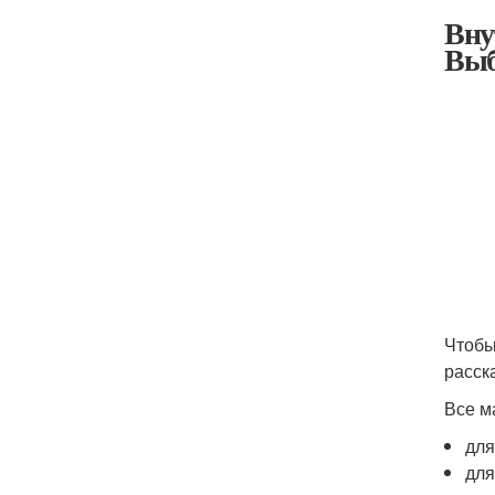
Вну
Выб
Чтобы
расск
Все м
для
для