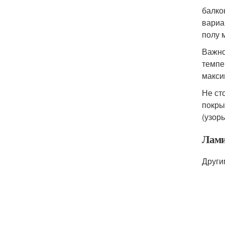
балко
вариа
полу 
Важно
темпе
макси
Не ст
покры
(узор
Лами
Други