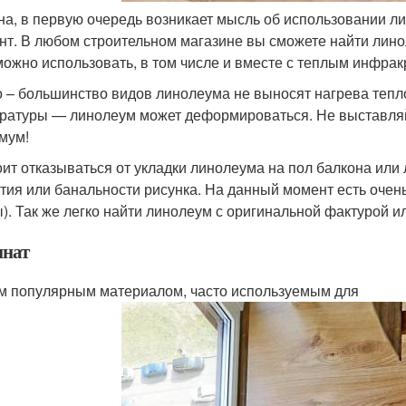
на, в первую очередь возникает мысль об использовании л
нт. В любом строительном магазине вы сможете найти лино
можно использовать, в том числе и вместе с теплым инфракр
 – большинство видов линолеума не выносят нагрева тепл
ратуры — линолеум может деформироваться. Не выставляй
мум!
оит отказываться от укладки линолеума на пол балкона или 
тия или банальности рисунка. На данный момент есть очен
ы). Так же легко найти линолеум с оригинальной фактурой 
нат
м популярным материалом, часто используемым для