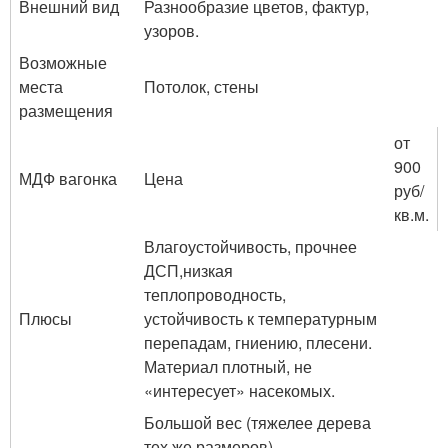
Внешний вид
Разнообразие цветов, фактур,
узоров.
Возможные
места
Потолок, стены
размещения
от
900
МДФ вагонка
Цена
руб/
кв.м.
Влагоустойчивость, прочнее
ДСП,низкая
теплопроводность,
Плюсы
устойчивость к температурным
перепадам, гниению, плесени.
Материал плотный, не
«интересует» насекомых.
Большой вес (тяжелее дерева
тех же размеров).