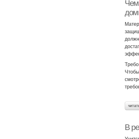
Чем
дом
Матер
защищ
должн
доста
эффек
Требо
Чтобы
смотр
требо
читат
В р
Учитс