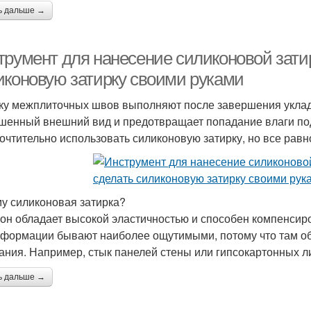
ь дальше →
трумент для нанесение силиконовой затир
иконовую затирку своими руками
ку межплиточных швов выполняют после завершения уклад
шенный внешний вид и предотвращает попадание влаги под 
очтительно использовать силиконовую затирку, но все рав
у силиконовая затирка?
он обладает высокой эластичностью и способен компенсир
еформации бывают наиболее ощутимыми, потому что там о
ания. Например, стык панелей стены или гипсокартонных ли
ь дальше →