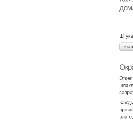
дом
Штука
читат
Окр
Отдел
шпакл
сопро
Кажды
прочн
влаге