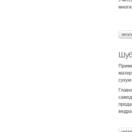
многи
читат
Шуб
Приме
матер
сухую
Главн
самод
прода
ведра
читат