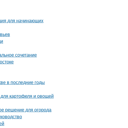
кция для начинающих
евьев
ди
альное сочетание
остоке
ве в последние годы
 для картофеля и овощей
ое решение для огорода
уководство
ей