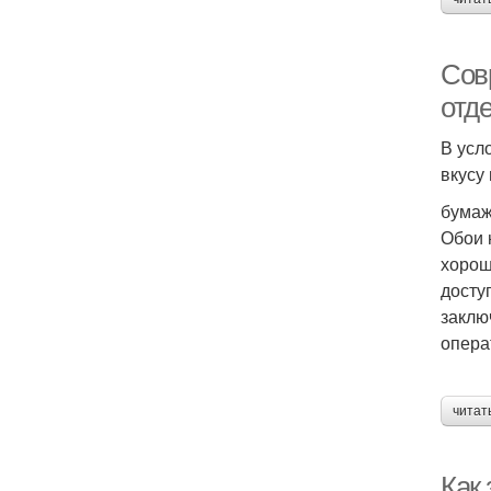
Сов
отд
В усл
вкусу
бумаж
Обои 
хорош
досту
заклю
опера
читат
Как 