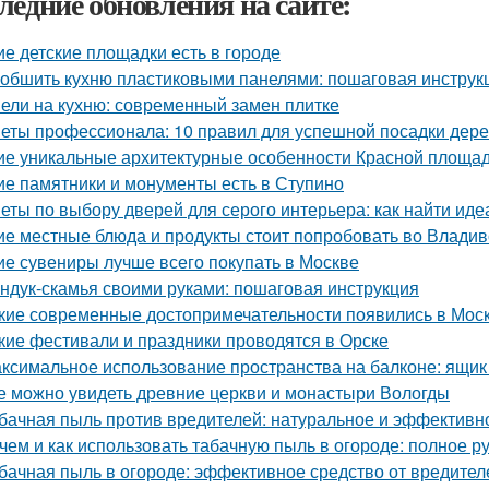
ледние обновления на сайте:
ие детские площадки есть в городе
 обшить кухню пластиковыми панелями: пошаговая инстру
ели на кухню: современный замен плитке
еты профессионала: 10 правил для успешной посадки дер
ие уникальные архитектурные особенности Красной площа
ие памятники и монументы есть в Ступино
еты по выбору дверей для серого интерьера: как найти иде
ие местные блюда и продукты стоит попробовать во Владив
ие сувениры лучше всего покупать в Москве
ндук-скамья своими руками: пошаговая инструкция
кие современные достопримечательности появились в Моск
кие фестивали и праздники проводятся в Орске
ксимальное использование пространства на балконе: ящик
е можно увидеть древние церкви и монастыри Вологды
бачная пыль против вредителей: натуральное и эффективн
чем и как использовать табачную пыль в огороде: полное р
бачная пыль в огороде: эффективное средство от вредител