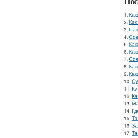
Пос
1.
Как
2.
Как
3.
Пан
4.
Сов
5.
Как
6.
Как
7.
Сов
8.
Как
9.
Как
10.
Су
11.
Ка
12.
Ка
13.
Ма
14.
Гд
15.
Та
16.
За
17.
Та