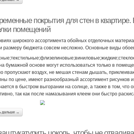
ременные покрытия для стен в квартире.
елки помещений
овиях широкого ассортимента обойных отделочных материа
 и размеру бюджета совсем несложно. Основные виды обоев
ные;текстильные;флизелиновые;виниловые;жидкие;стекло
на бумажной основе могут использоваться только в помещ
о пропускают воздух, не мешая стенам дышать, приклеива
пны по цене, имеют разнообразный ассортимент рисунков и 
чается в быстром выгорании на солнце, а также в том, что 
тивно, так как после намазывания клеем они быстро раскис
ь дальше →
заштукатурить цоколь, чтобы не отвалива