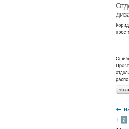
Отд
диз
Корид
прост
Ошибк
Прост
отдел
распо
читат
← н
1
2