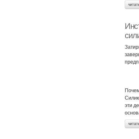
читат
Инс
сил
Затир
завер
предп
Почем
Силик
эти д
основ
читат