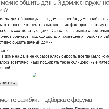
 можно обшить дачный домик снаружи не
ик?
иалы для обшивки дачных домиков необходимо подбирать 
ать строение от негативных внешних факторов, поэтому ее
ы быть соответствующими. К счастью, на рынке строитель
точно продуктов, подходящих для проведения подобных ра
тивно обшить дачный домик.
вания
 в доме на даче не образовалась сырость, всегда было ком
елось эстетично, надо подбирать такие облицовочные мате
ваний.
ь дальше →
емонте ошибки. Подборка с форума
я, как известно, лучше на чужих ошибках. Прежде. чем начи