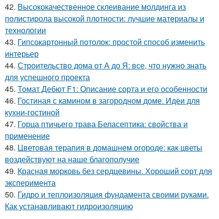
42.
Высококачественное склеивание молдинга из
полистирола высокой плотности: лучшие материалы и
технологии
43.
Гипсокартонный потолок: простой способ изменить
интерьер
44.
Строительство дома от А до Я: все, что нужно знать
для успешного проекта
45.
Томат Дебют F1: Описание сорта и его особенности
46.
Гостиная с камином в загородном доме. Идеи для
кухни-гостиной
47.
Горца птичьего трава Беласептика: свойства и
применение
48.
Цветовая терапия в домашнем огороде: как цветы
воздействуют на наше благополучие
49.
Красная морковь без сердцевины. Хороший сорт для
эксперимента
50.
Гидро и теплоизоляция фундамента своими руками.
Как устанавливают гидроизоляцию