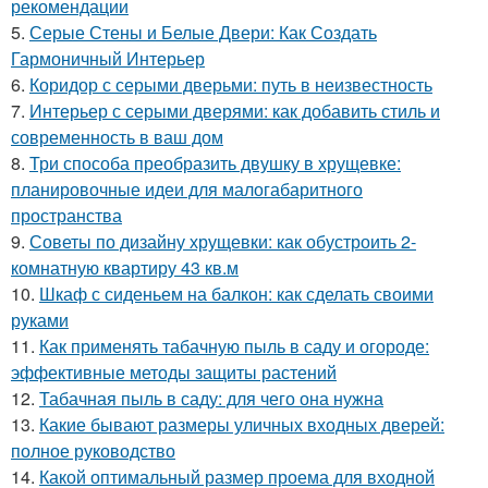
рекомендации
5.
Серые Стены и Белые Двери: Как Создать
Гармоничный Интерьер
6.
Коридор с серыми дверьми: путь в неизвестность
7.
Интерьер с серыми дверями: как добавить стиль и
современность в ваш дом
8.
Три способа преобразить двушку в хрущевке:
планировочные идеи для малогабаритного
пространства
9.
Советы по дизайну хрущевки: как обустроить 2-
комнатную квартиру 43 кв.м
10.
Шкаф с сиденьем на балкон: как сделать своими
руками
11.
Как применять табачную пыль в саду и огороде:
эффективные методы защиты растений
12.
Табачная пыль в саду: для чего она нужна
13.
Какие бывают размеры уличных входных дверей:
полное руководство
14.
Какой оптимальный размер проема для входной