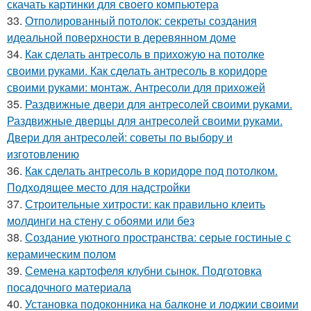
скачать картинки для своего компьютера
33.
Отполированный потолок: секреты создания
идеальной поверхности в деревянном доме
34.
Как сделать антресоль в прихожую на потолке
своими руками. Как сделать антресоль в коридоре
своими руками: монтаж. Антресоли для прихожей
35.
Раздвижные двери для антресолей своими руками.
Раздвижные дверцы для антресолей своими руками.
Двери для антресолей: советы по выбору и
изготовлению
36.
Как сделать антресоль в коридоре под потолком.
Подходящее место для надстройки
37.
Строительные хитрости: как правильно клеить
молдинги на стену с обоями или без
38.
Создание уютного пространства: серые гостиные с
керамическим полом
39.
Семена картофеля клубни сынок. Подготовка
посадочного материала
40.
Установка подоконника на балконе и лоджии своими