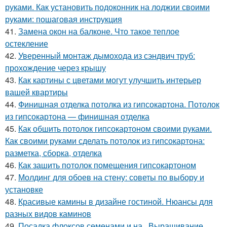
руками. Как установить подоконник на лоджии своими
руками: пошаговая инструкция
41.
Замена окон на балконе. Что такое теплое
остекление
42.
Уверенный монтаж дымохода из сэндвич труб:
прохождение через крышу
43.
Как картины с цветами могут улучшить интерьер
вашей квартиры
44.
Финишная отделка потолка из гипсокартона. Потолок
из гипсокартона — финишная отделка
45.
Как обшить потолок гипсокартоном своими руками.
Как своими руками сделать потолок из гипсокартона:
разметка, сборка, отделка
46.
Как зашить потолок помещения гипсокартоном
47.
Молдинг для обоев на стену: советы по выбору и
установке
48.
Красивые камины в дизайне гостиной. Нюансы для
разных видов каминов
49.
Посадка флоксов семенами и на.. Выращивание