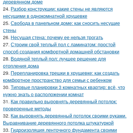
деревянном доме
24.
Разбор конструкции: какие стены не являются
несущими в однокомнатной хрущевке
25.
Свобода в панельном доме: как сносить несущие
стены
26.
Несущая стена: почему ее нельзя трогать
27.
Строим свой теплый пол с ламинатом: простой
способ создания комфортной домашней обстановки
28.
Водяной теплый пол: лучшее решение для
отопления дома
29.
Перепланировка трешки в хрущевке: как создать
комфортное пространство для семьи с ребенком
30.
Типовые планировки 3 комнатных квартир: всё, что
нужно знать о расположении комнат
31.
Как правильно выровнять деревянный потолок:
проверенные методы
32.
Как выровнять деревянный потолок своими руками.
Выравнивание деревянного потолка штукатуркой
33.
Гидроизоляция ленточного фундамента своими