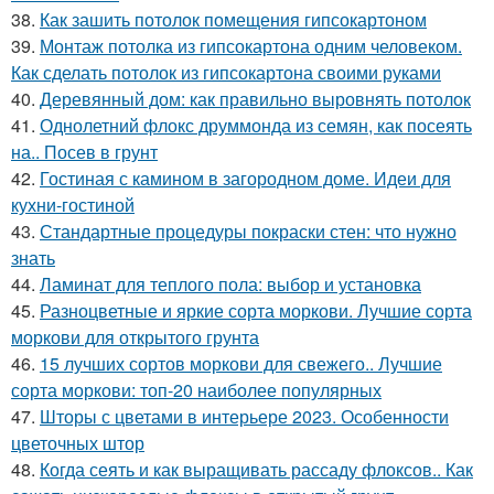
38.
Как зашить потолок помещения гипсокартоном
39.
Монтаж потолка из гипсокартона одним человеком.
Как сделать потолок из гипсокартона своими руками
40.
Деревянный дом: как правильно выровнять потолок
41.
Однолетний флокс друммонда из семян, как посеять
на.. Посев в грунт
42.
Гостиная с камином в загородном доме. Идеи для
кухни-гостиной
43.
Стандартные процедуры покраски стен: что нужно
знать
44.
Ламинат для теплого пола: выбор и установка
45.
Разноцветные и яркие сорта моркови. Лучшие сорта
моркови для открытого грунта
46.
15 лучших сортов моркови для свежего.. Лучшие
сорта моркови: топ-20 наиболее популярных
47.
Шторы с цветами в интерьере 2023. Особенности
цветочных штор
48.
Когда сеять и как выращивать рассаду флоксов.. Как