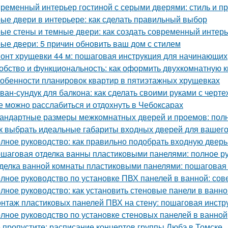
ременный интерьер гостиной с серыми дверями: стиль и пр
ые двери в интерьере: как сделать правильный выбор
ые стены и темные двери: как создать современный интер
ые двери: 5 причин обновить ваш дом с стилем
онт хрущевки 44 м: пошаговая инструкция для начинающих
обство и функциональность: как оформить двухкомнатную кв
обенности планировок квартир в пятиэтажных хрущевках
ван-сундук для балкона: как сделать своими руками с черт
е можно расслабиться и отдохнуть в Чебоксарах
андартные размеры межкомнатных дверей и проемов: полн
к выбрать идеальные габариты входных дверей для вашег
лное руководство: как правильно подобрать входную дверь
шаговая отделка ванны пластиковыми панелями: полное р
делка ванной комнаты пластиковыми панелями: пошаговая
лное руководство по установке ПВХ панелей в ванной: сов
лное руководство: как установить стеновые панели в ванно
нтаж пластиковых панелей ПВХ на стену: пошаговая инстр
лное руководство по установке стеновых панелей в ванной
 пропустите: расписание концертов группы Любэ в Томске