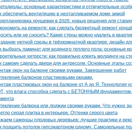
етодиоды: основные характеристики и отличительные особ
к обеспечить вентиляцию в неотапливаемом доме зимой
репланировка хрущевки в 2025: новые решения для стари
кономить на ремонте: как сделать бюджетный ремонт хрущ
осить или не сносить? Какие стены можно удалить в кварти
здание уютной среды в трёхкомнатной квартире: дизайн дл
к выбрать ламинат для водяного теплого пола: основные к
роительные хитрости: как правильно клеить молдинги на ст
к самому сделать двери для антресоли. Основные этапы с
нтаж окон на балконе своими руками. Завершение работ
текление балконов пластиковыми окнами.
нтаж пластиковых окон на балконе от А до Я. Технология у
Т, что влага способна сделать с БЕТОННЫМ фундаментом.
амента
текление балкона или лоджии своими руками. Что нужно зн
етло серая плитка в интерьере. Оттенки серого цвета
жаем саженцы плодовых деревьев: лучшие практики и рек
к подшить потолок гипсокартоном одному. Самодельные по