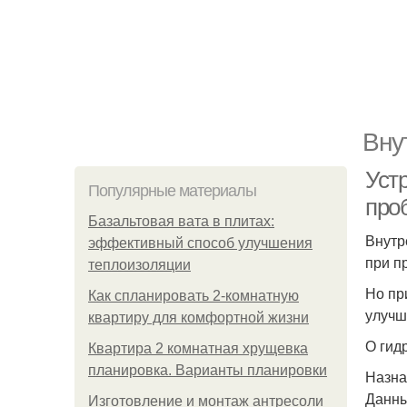
Вну
Уст
Популярные материалы
про
Базальтовая вата в плитах:
Внутр
эффективный способ улучшения
при п
теплоизоляции
Но пр
Как спланировать 2-комнатную
улучш
квартиру для комфортной жизни
О гид
Квартира 2 комнатная хрущевка
планировка. Варианты планировки
Назна
Данны
Изготовление и монтаж антресоли