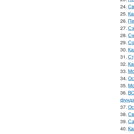
24.
Св
25.
Ка
26.
Пе
27.
Сэ
28.
Сн
29.
Со
30.
Ка
31.
Ст
32.
Ка
33.
Мо
34.
Ос
35.
Мо
36.
ВО
фунд
37.
Ос
38.
Св
39.
Са
40.
Ка