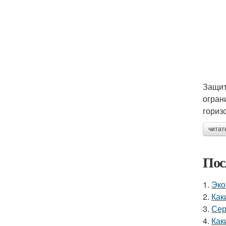
Защит
огран
гориз
читат
Пос
1.
Эко
2.
Как
3.
Сер
4.
Как