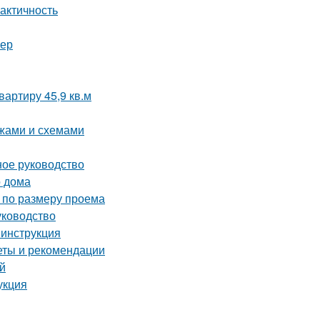
актичность
ьер
артиру 45,9 кв.м
ежами и схемами
ое руководство
о дома
 по размеру проема
уководство
 инструкция
еты и рекомендации
й
укция