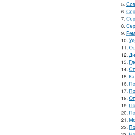
5.
Сов
6.
Сер
7.
Сер
8.
Сер
9.
Рем
10.
Уд
11.
Ос
12.
Ди
13.
Гд
14.
Ст
15.
Ка
16.
По
17.
По
18.
От
19.
По
20.
По
21.
Мо
22.
По
23.
Не