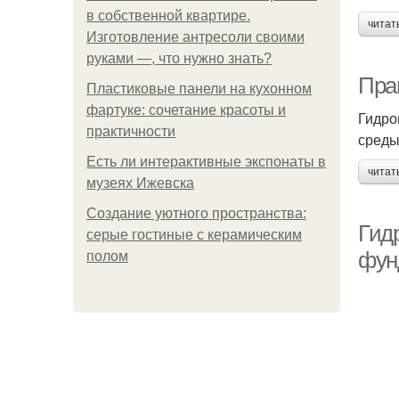
в собственной квартире.
читат
Изготовление антресоли своими
руками —, что нужно знать?
Пра
Пластиковые панели на кухонном
фартуке: сочетание красоты и
Гидро
практичности
среды
Есть ли интерактивные экспонаты в
читат
музеях Ижевска
Создание уютного пространства:
Гид
серые гостиные с керамическим
фун
полом