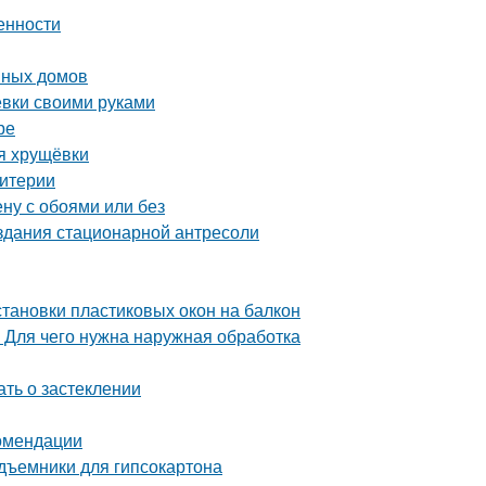
енности
нных домов
ёвки своими руками
ре
я хрущёвки
ритерии
ену с обоями или без
оздания стационарной антресоли
становки пластиковых окон на балкон
 Для чего нужна наружная обработка
ать о застеклении
омендации
дъемники для гипсокартона