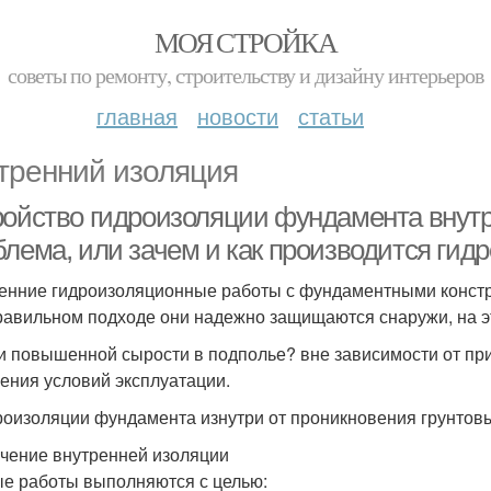
МОЯ СТРОЙКА
советы по ремонту, строительству и дизайну интерьеров
главная
новости
статьи
тренний изоляция
ройство гидроизоляции фундамента внутр
блема, или зачем и как производится ги
енние гидроизоляционные работы с фундаментными констр
равильном подходе они надежно защищаются снаружи, на эт
и повышенной сырости в подполье? вне зависимости от пр
ения условий эксплуатации.
роизоляции фундамента изнутри от проникновения грунтов
чение внутренней изоляции
е работы выполняются с целью: