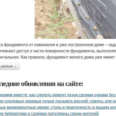
а фундамента от намокания в уже построенном доме – зад
ичивают доступ к части поверхности фундамента, выполняе
онтальная. Как правило, фундамент жилого дома уже имеет 
ь дальше →
ледние обновления на сайте:
номим вместе: как сделать ремонт кухни своими руками без
ие плодовые деревья лучше посадить весной: советы для 
ые межкомнатные двери: стиль и практичность в вашем ин
ие библиотеки и галереи популярны среди жителей