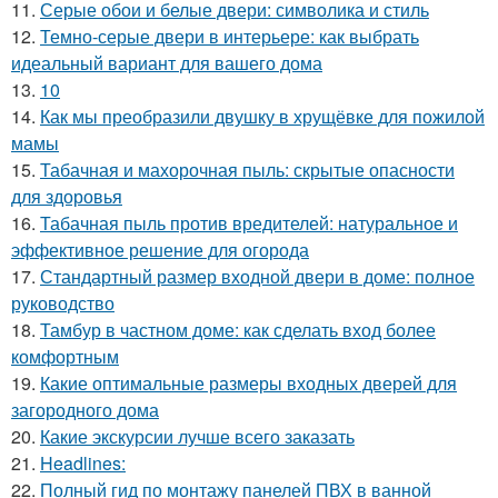
11.
Серые обои и белые двери: символика и стиль
12.
Темно-серые двери в интерьере: как выбрать
идеальный вариант для вашего дома
13.
10
14.
Как мы преобразили двушку в хрущёвке для пожилой
мамы
15.
Табачная и махорочная пыль: скрытые опасности
для здоровья
16.
Табачная пыль против вредителей: натуральное и
эффективное решение для огорода
17.
Стандартный размер входной двери в доме: полное
руководство
18.
Тамбур в частном доме: как сделать вход более
комфортным
19.
Какие оптимальные размеры входных дверей для
загородного дома
20.
Какие экскурсии лучше всего заказать
21.
Headlines:
22.
Полный гид по монтажу панелей ПВХ в ванной