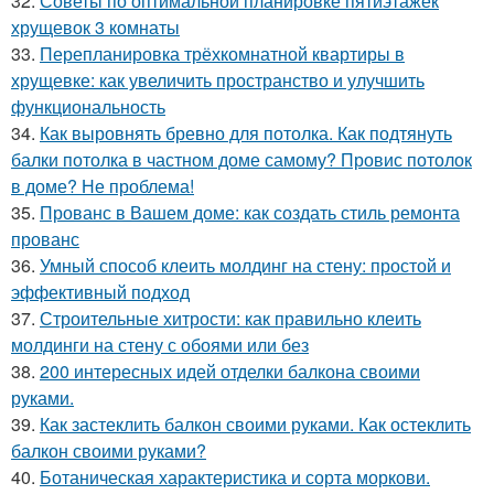
32.
Советы по оптимальной планировке пятиэтажек
хрущевок 3 комнаты
33.
Перепланировка трёхкомнатной квартиры в
хрущевке: как увеличить пространство и улучшить
функциональность
34.
Как выровнять бревно для потолка. Как подтянуть
балки потолка в частном доме самому? Провис потолок
в доме? Не проблема!
35.
Прованс в Вашем доме: как создать стиль ремонта
прованс
36.
Умный способ клеить молдинг на стену: простой и
эффективный подход
37.
Строительные хитрости: как правильно клеить
молдинги на стену с обоями или без
38.
200 интересных идей отделки балкона своими
руками.
39.
Как застеклить балкон своими руками. Как остеклить
балкон своими руками?
40.
Ботаническая характеристика и сорта моркови.