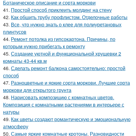
Ботаническое описание и сорта моркови
41.
Простой способ приклеить молдинг на стену
42.
Как обшить трубу профлистом. Отделочные работы
43.
Все, что нужно знать о клее для полиуретановых
плинтусов
44.
Ремонт потолка из гипсокартона. Причины, по
которым нужно прибегать к ремонту
45.
Создание уютной и функциональной хрущевки 2
комнаты 43-44 кв.м
46.
Сделать ремонт балкона самостоятельно: простой
способ
47.
Разноцветные и яркие сорта моркови. Лучшие сорта
моркови для открытого грунта
48.
Нарисовать композицию с комнатных цветов.
Композиция с комнатными растениями в интерьере с
натуры
49.
Как цветы создают романтическую и эмоциональную
атмосферу
50.
Самые яркие комнатные кротоны. Разновидности