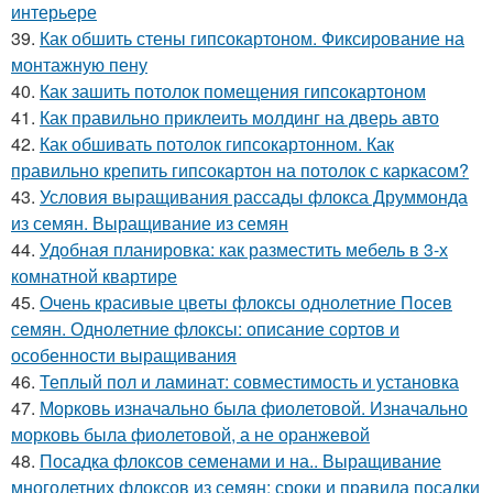
интерьере
39.
Как обшить стены гипсокартоном. Фиксирование на
монтажную пену
40.
Как зашить потолок помещения гипсокартоном
41.
Как правильно приклеить молдинг на дверь авто
42.
Как обшивать потолок гипсокартонном. Как
правильно крепить гипсокартон на потолок с каркасом?
43.
Условия выращивания рассады флокса Друммонда
из семян. Выращивание из семян
44.
Удобная планировка: как разместить мебель в 3-х
комнатной квартире
45.
Очень красивые цветы флоксы однолетние Посев
семян. Однолетние флоксы: описание сортов и
особенности выращивания
46.
Теплый пол и ламинат: совместимость и установка
47.
Морковь изначально была фиолетовой. Изначально
морковь была фиолетовой, а не оранжевой
48.
Посадка флоксов семенами и на.. Выращивание
многолетних флоксов из семян: сроки и правила посадки