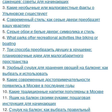
саженцев: советы для начинающих
3.
Какие необычные или малоизвестные факты о
Ульяновске существуют
4.
Современный стиль: как серые двери преобразят
вашу квартиру
5.
Серые обои и белые двери: символика и стиль
6.
What parks offer recreational activities like biking or
boating
7.
Три способа преобразить двушку в хрущевке:
планировочные идеи для малогабаритного
пространства
8.
Удобный сундук для хранения овощей на балконе: как
выбрать и использовать
9.
Какие современные достопримечательности
появились в Москве в последние годы
10.
Какие традиционные напитки популярны в Москве
11.
Ящик на балкон своими руками: пошаговая
инструкция для начинающих
12.
Сундук на балкон: как выбрать правильный