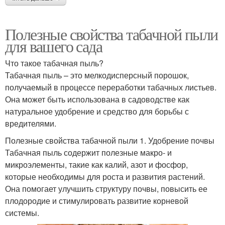
Полезные свойства табачной пыли
Пыль на растениях
Пыль на огороде
для вашего сада
Что такое табачная пыль?
Табачная пыль – это мелкодисперсный порошок,
Потери от табачной
получаемый в процессе переработки табачных листьев.
Пыль на здоровье
пыли
Она может быть использована в садоводстве как
натуральное удобрение и средство для борьбы с
вредителями.
Пыль от вредных
Табачная
Полезные свойства табачной пыли 1. Удобрение почвы
насекомых
промышленность
Табачная пыль содержит полезные макро- и
микроэлементы, такие как калий, азот и фосфор,
которые необходимы для роста и развития растений.
Она помогает улучшить структуру почвы, повысить ее
Пыль на грядках
Пыль с грядки
плодородие и стимулировать развитие корневой
системы.