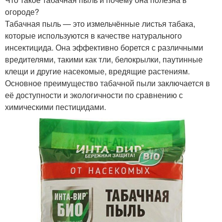
Настой из табачной
Пыль для садового
огороде?
пыли
использования
Табачная пыль — это измельчённые листья табака,
которые используются в качестве натурального
инсектицида. Она эффективно борется с различными
вредителями, такими как тли, белокрылки, паутинные
Пыль для полезных
Пыль для удобрения
клещи и другие насекомые, вредящие растениям.
насекомых
Основное преимущество табачной пыли заключается в
её доступности и экологичности по сравнению с
химическими пестицидами.
Табачный пестицид
Пыль в защите
Пыль для опудривания