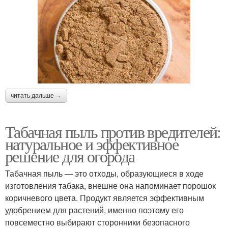
Пыль на грядки
Пыль в качестве
Пыль для достижения
Пыль для обработки
читать дальше →
Табачная пыль против вредителей:
Пыль для
натуральное и эффективное
Пыль в случае
опрыскивания
решение для огорода
Табачная пыль — это отходы, образующиеся в ходе
изготовления табака, внешне она напоминает порошок
Пыль в домашних
Пыль для растений
коричневого цвета. Продукт является эффективным
условиях
удобрением для растений, именно поэтому его
повсеместно выбирают сторонники безопасного