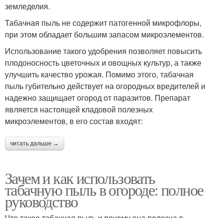
земледелия.
Вред от табачной пыли
Табачный раствор
Табачная пыль не содержит патогенной микрофлоры,
при этом обладает большим запасом микроэлементов.
Использование такого удобрения позволяет повысить
плодоносность цветочных и овощных культур, а также
Пыль в теплице
Пыль для сада
улучшить качество урожая. Помимо этого, табачная
пыль губительно действует на огородных вредителей и
надежно защищает огород от паразитов. Препарат
является настоящей кладовой полезных
Отвар из табачной
Пыль против болезней
микроэлементов, в его состав входят:
пыли
растений
читать дальше →
Пыль для
Зачем и как использовать
Табачная пыльца
профилактики
табачную пыль в огороде: полное
руководство
Что такое табачная пыль и почему она полезна в