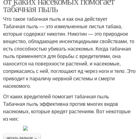
от каких насекомых помогает
пестицидами
табачная пыль
Что такое табачная пыль и как она действует
Табачная пыль — это измельченные листья табака,
Пыль на растения
Пыль в садоводстве
которые содержат никотин. Никотин — это природное
вещество, обладающее инсектицидными свойствами, то
есть способностью убивать насекомых. Когда табачная
пыль применяется для борьбы с вредителями, она
Пыль против
Пыль по сравнению
наносится на поверхности растений, и насекомые,
вредителей
соприкасаясь с ней, поглощают яд через ноги и тело. Это
приводит к параличу нервной системы и смерти
насекомого.
Пыль в огороде
Пыль в борьбе
От каких вредителей помогает табачная пыль
Табачная пыль эффективна против многих видов
насекомых, которые вредят растениям. Вот некоторые
из них:
Пыль для
Пыль для применения
использования
читать дальше →