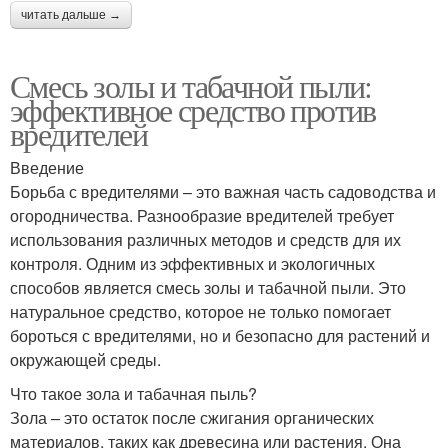
читать дальше →
Пыль от мышей
Пыль на огороде
Смесь золы и табачной пыли:
эффективное средство против
вредителей
Введение
Пыль для комнатных
Защита от вредителей
Борьба с вредителями – это важная часть садоводства и
растений
огородничества. Разнообразие вредителей требует
использования различных методов и средств для их
контроля. Одним из эффективных и экологичных
способов является смесь золы и табачной пыли. Это
натуральное средство, которое не только помогает
бороться с вредителями, но и безопасно для растений и
окружающей среды.
Что такое зола и табачная пыль?
Зола – это остаток после сжигания органических
материалов, таких как древесина или растения. Она