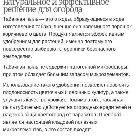
натуральное и эффективное
решение для огорода
Табачная пыль — это отходы, образующиеся в ходе
Средство против
изготовления табака, внешне она напоминает порошок
Пыль для борьбы
вредителей
коричневого цвета. Продукт является эффективным
удобрением для растений, именно поэтому его
повсеместно выбирают сторонники безопасного
Пыль перед
земледелия.
химическими
Пыль для защиты
Табачная пыль не содержит патогенной микрофлоры,
пестицидами
при этом обладает большим запасом микроэлементов.
Использование такого удобрения позволяет повысить
плодоносность цветочных и овощных культур, а также
Пыль на растениях
Борьба с вредителями
улучшить качество урожая. Помимо этого, табачная
пыль губительно действует на огородных вредителей и
надежно защищает огород от паразитов. Препарат
является настоящей кладовой полезных
Пыль для достижения
Пыль от гусениц
микроэлементов, в его состав входят: