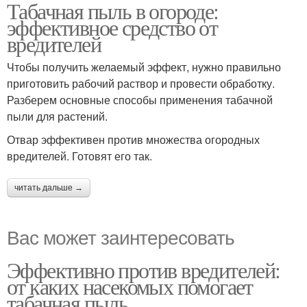
Табачная пыль в огороде:
Вред для растений
Пыль для защиты
эффективное средство от
вредителей
Чтобы получить желаемый эффект, нужно правильно
Пыль для
приготовить рабочий раствор и провести обработку.
Пыль для применения
профилактики
Разберем основные способы применения табачной
пыли для растений.
Отвар эффективен против множества огородных
вредителей. Готовят его так.
читать дальше →
Вас может заинтересовать
Эффективно против вредителей:
от каких насекомых помогает
табачная пыль