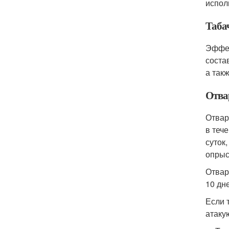
испол
Таба
Эффек
соста
а так
Отва
Отвар
в теч
суток
опрыс
Отвар
10 дн
Если 
атакую