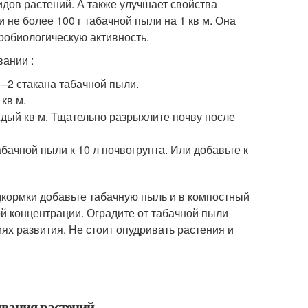
идов растений. А также улучшает свойства
 не более 100 г табачной пыли на 1 кв м. Она
кробиологическую активность.
вании :
1–2 стакана табачной пыли.
кв м.
ждый кв м. Тщательно разрыхлите почву после
бачной пыли к 10 л почвогрунта. Или добавьте к
дкормки добавьте табачную пыль и в компостный
ой концентрации. Оградите от табачной пыли
ях развития. Не стоит опудривать растения и
ивания растений