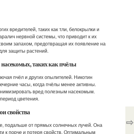
их вредителей, таких как тли, белокрылки и
аралич нервной системы, что приводит к их
 своим запахом, предотвращая их появление на
для защиты растений.
х насекомых, таких как пчёлы
ючая пчёл и других опылителей. Никотин
вечерние часы, когда пчёлы менее активны.
минимизировать вред полезным насекомым.
период цветения.
ои свойства
⇨
е, подальше от прямых солнечных лучей. Она
ти к порче и потеря свойств. Оптимальным