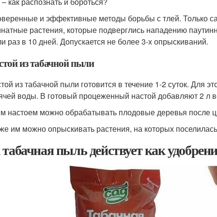
 – как распознать и бороться?
веренные и эффективные методы борьбы с тлей. Только с
натные растения, которые подверглись нападению паутин
и раз в 10 дней. Допускается не более 3-х опрыскиваний.
стой из табачной пыли
той из табачной пыли готовится в течение 1-2 суток. Для эт
ячей воды. В готовый процеженный настой добавляют 2 л в
м настоем можно обрабатывать плодовые деревья после цв
же им можно опрыскивать растения, на которых поселилась 
 табачная пыль действует как удобрени