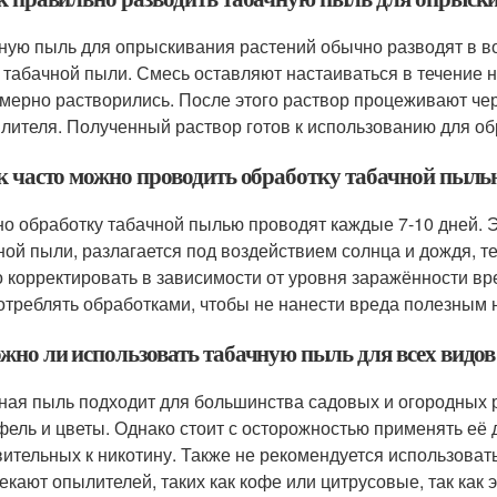
ную пыль для опрыскивания растений обычно разводят в во
 табачной пыли. Смесь оставляют настаиваться в течение 
мерно растворились. После этого раствор процеживают чер
лителя. Полученный раствор готов к использованию для об
ак часто можно проводить обработку табачной пыль
о обработку табачной пылью проводят каждые 7-10 дней. Эт
ной пыли, разлагается под воздействием солнца и дождя, т
 корректировать в зависимости от уровня заражённости вр
отреблять обработками, чтобы не нанести вреда полезным
ожно ли использовать табачную пыль для всех видов
ная пыль подходит для большинства садовых и огородных ра
фель и цветы. Однако стоит с осторожностью применять её
вительных к никотину. Также не рекомендуется использоват
екают опылителей, таких как кофе или цитрусовые, так как 