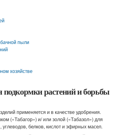
ей
абачной пыли
ений
бном хозяйстве
я подкормки растений и борьбы
делий применяется и в качестве удобрения.
ом («Табагор») и/ или золой («Табазол») для
углеводов, белков, кислот и эфирных масел.