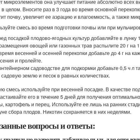
ет микроэлементов она улучшает питание абсолютно всех в
 в целом. Вносите раз в 3 года во время основной перекопки
тит почву, увеличит ее аэрацию и влагоемкость, а также ми
ьзуйте смесь во время подготовки почвы или при мульчиро
ед посадкой плодово-ягодных культур добавляйте в лунку 
размещения овощей или газонных трав распылите 20 г на 1 
время весенней и осенней перекопки добавьте до 4 г на ка
сения и пролейте.
онтейнерном садоводстве для подкормки добавьте 0,5 ч л та
 садовую землю и песок в равных количествах.
ую смесь используйте при весенней посадке. В качестве по
Настаивайте его в течение 5 дней для получения оптимальн
ы, картофель и перец. Используйте ее лишь на ранних стади
уне сбора плодов. Никотин сохраняется в них неделями.
занные вопросы и ответы:
ак правильно разводить табачную пыль для опрыск