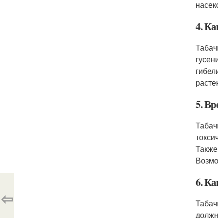
насек
4. К
Табач
гусен
гибел
расте
5. В
Табач
токси
Также
Возмо
6. Ка
⇦
Табач
должн