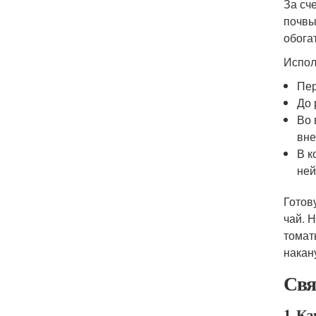
За сч
почвы
обога
Испол
Пер
До 
Во 
вне
В к
ней
Готов
чай. 
томат
накан
Свя
1. К