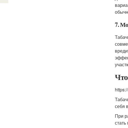
вариа
обычн
7. М
Табач
совме
вреди
эффек
участ
Что
https:
Табач
себя 
При р
стать