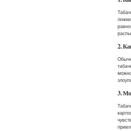
Табач
ложки
равно
распы
2. К
Обычн
табач
можно
злоуп
3. М
Табач
карто
чувст
привл