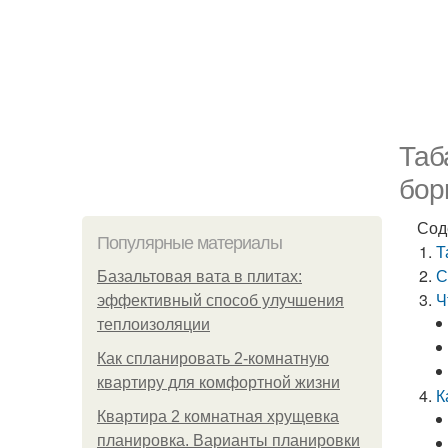
Таб
бор
Сод
Популярные материалы
Т
С
Базальтовая вата в плитах:
Ч
эффективный способ улучшения
теплоизоляции
Как спланировать 2-комнатную
квартиру для комфортной жизни
К
Квартира 2 комнатная хрущевка
планировка. Варианты планировки