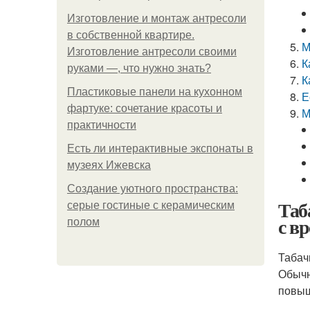
Изготовление и монтаж антресоли
в собственной квартире.
М
Изготовление антресоли своими
К
руками —, что нужно знать?
К
Пластиковые панели на кухонном
Е
фартуке: сочетание красоты и
М
практичности
Есть ли интерактивные экспонаты в
музеях Ижевска
Создание уютного пространства:
Таб
серые гостиные с керамическим
с в
полом
Табач
Обычн
повыш