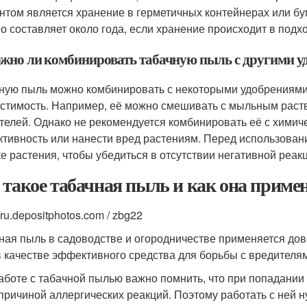
нтом является хранение в герметичных контейнерах или бу
о составляет около года, если хранение происходит в подх
ожно ли комбинировать табачную пыль с другими у
ную пыль можно комбинировать с некоторыми удобрениями 
стимость. Например, её можно смешивать с мыльным раст
телей. Однако не рекомендуется комбинировать её с химиче
тивность или нанести вред растениям. Перед использован
ке растения, чтобы убедиться в отсутствии негативной реак
 такое табачная пыль и как она примен
//ru.depositphotos.com / zbg22
ная пыль в садоводстве и огородничестве применяется дов
в качестве эффективного средства для борьбы с вредителям
аботе с табачной пылью важно помнить, что при попадании 
 причиной аллергических реакций. Поэтому работать с ней н