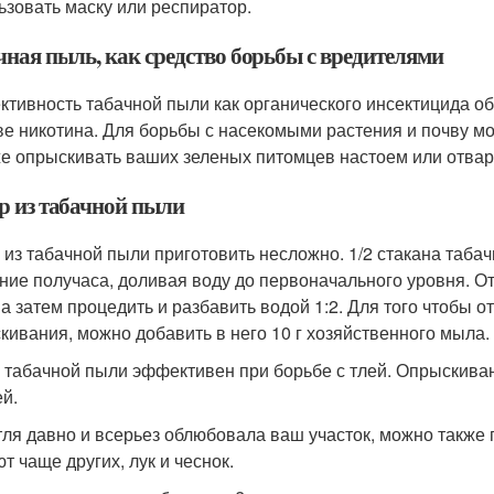
ьзовать маску или респиратор.
чная пыль, как средство борьбы с вредителями
тивность табачной пыли как органического инсектицида об
ве никотина. Для борьбы с насекомыми растения и почву м
же опрыскивать ваших зеленых питомцев настоем или отвар
р из табачной пыли
 из табачной пыли приготовить несложно. 1/2 стакана табач
ение получаса, доливая воду до первоначального уровня. О
, а затем процедить и разбавить водой 1:2. Для того чтобы 
кивания, можно добавить в него 10 г хозяйственного мыла.
 табачной пыли эффективен при борьбе с тлей. Опрыскиван
ей.
тля давно и всерьез облюбовала ваш участок, можно также
т чаще других, лук и чеснок.