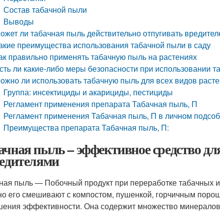
Состав табачной пыли
Выводы
ожет ли табачная пыль действительно отпугивать вредител
акие преимущества использования табачной пыли в саду
ак правильно применять табачную пыль на растениях
сть ли какие-либо меры безопасности при использовании т
ожно ли использовать табачную пыль для всех видов раст
Группа: инсектициды и акарициды, пестициды
Регламент применения препарата Табачная пыль, П
Регламент применения Табачная пыль, П в личном подсо
Преимущества препарата Табачная пыль, П:
ачная пыль – эффективное средство дл
редителями
ная пыль — Побочный продукт при переработке табачных из
о его смешивают с компостом, пушенкой, горчичным порошк
ения эффективности. Она содержит множество минералов, 