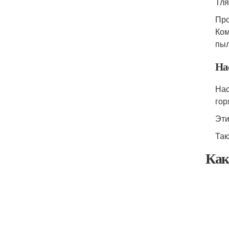
Тля
Про
Ком
пыл
На
Нас
гор
Эти
Так
Как