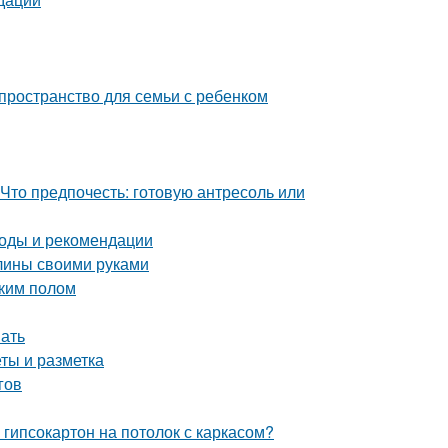
пространство для семьи с ребенком
 Что предпочесть: готовую антресоль или
тоды и рекомендации
глины своими руками
ским полом
нать
еты и разметка
гов
 гипсокартон на потолок с каркасом?