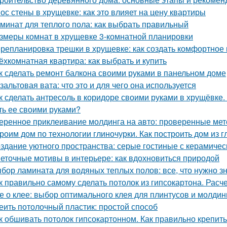
ос стены в хрущевке: как это влияет на цену квартиры
минат для теплого пола: как выбрать правильный
змеры комнат в хрущевке 3-комнатной планировки
репланировка трешки в хрущевке: как создать комфортное 
ёхкомнатная квартира: как выбрать и купить
к сделать ремонт балкона своими руками в панельном доме
зальтовая вата: что это и для чего она используется
к сделать антресоль в коридоре своими руками в хрущёвке.
ть ее своими руками?
еренное приклеивание молдинга на авто: проверенные ме
роим дом по технологии глиночурки. Как построить дом из 
здание уютного пространства: серые гостиные с керамиче
еточные мотивы в интерьере: как вдохновиться природой
бор ламината для водяных теплых полов: все, что нужно з
к правильно самому сделать потолок из гипсокартона. Расч
е о клее: выбор оптимального клея для плинтусов и молдин
еить потолочный пластик: простой способ
к обшивать потолок гипсокартонном. Как правильно крепить