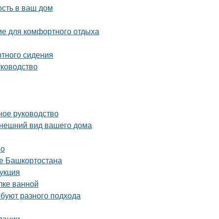
ость в ваш дом
ие для комфортного отдыха
ртного сидения
уководство
ное руководство
внешний вид вашего дома
во
це Башкортостана
рукция
лке ванной
ебуют разного подхода
дации