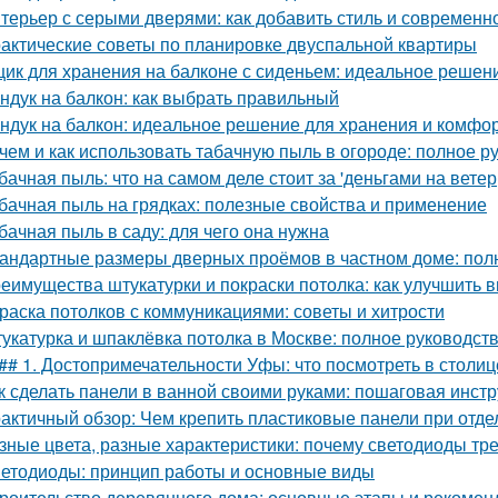
терьер с серыми дверями: как добавить стиль и современн
актические советы по планировке двуспальной квартиры
ик для хранения на балконе с сиденьем: идеальное решен
ндук на балкон: как выбрать правильный
ндук на балкон: идеальное решение для хранения и комфо
чем и как использовать табачную пыль в огороде: полное р
бачная пыль: что на самом деле стоит за 'деньгами на ветер
бачная пыль на грядках: полезные свойства и применение
бачная пыль в саду: для чего она нужна
андартные размеры дверных проёмов в частном доме: пол
еимущества штукатурки и покраски потолка: как улучшить 
раска потолков с коммуникациями: советы и хитрости
укатурка и шпаклёвка потолка в Москве: полное руководст
## 1. Достопримечательности Уфы: что посмотреть в столи
к сделать панели в ванной своими руками: пошаговая инст
актичный обзор: Чем крепить пластиковые панели при отде
зные цвета, разные характеристики: почему светодиоды тр
етодиоды: принцип работы и основные виды
роительство деревянного дома: основные этапы и рекомен