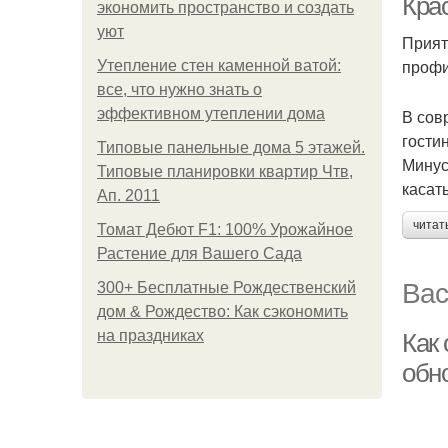
Кра
экономить пространство и создать
уют
Прият
профи
Утепление стен каменной ватой:
все, что нужно знать о
эффективном утеплении дома
В сов
гости
Типовые панельные дома 5 этажей.
Минус
Типовые планировки квартир Чтв,
касать
Ап. 2011
читат
Томат Дебют F1: 100% Урожайное
Растение для Вашего Сада
Вас
300+ Бесплатные Рождественский
дом & Рождество: Как сэкономить
на праздниках
Как
обн