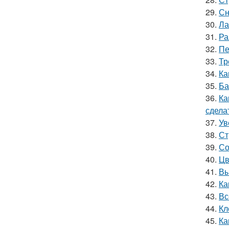
29.
Сн
30.
Ла
31.
Ра
32.
Пе
33.
Тр
34.
Ка
35.
Ба
36.
Ка
сдела
37.
Ув
38.
Ст
39.
Со
40.
Цв
41.
Вы
42.
Ка
43.
Вс
44.
Кл
45.
Ка