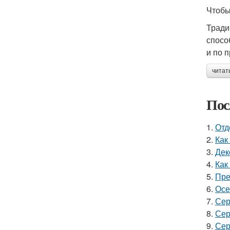
Чтобы
Тради
спосо
и по 
читат
Пос
1.
Отд
2.
Как
3.
Дек
4.
Как
5.
Пре
6.
Осе
7.
Сер
8.
Сер
9.
Сер