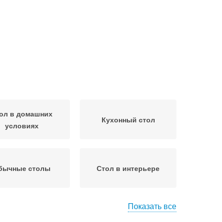
ол в домашних
Кухонный стол
условиях
бычные столы
Стол в интерьере
Показать все
 в разных стилях
Стол в маленькой