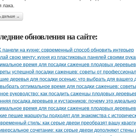
я лака.
ь дальше →
ледние обновления на сайте:
 панели на кухне: современный способ обновить интерьер
лай свою мечту: кухня из пластиковых панелей своими рук
имальное время для посадки саженцев плодовых деревьев
реты успешной посадки саженцев: советы от профессиона
шие деревья для посадки осенью: что выбрать для вашего 
 выбрать оптимальное время для посадки саженцев: совет
ное руководство: как посадить саженцы плодовых деревьев
нняя посадка деревьев и кустарников: почему это идеальн
имальное время для посадки саженцев плодовых деревьев
кие пешие маршруты подходят для знакомства с историчес
временный стиль: как серые двери преобразят вашу кварт
иверсальное сочетание: как серые двери дополняют стены 