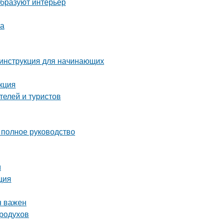
образуют интерьер
ха
 инструкция для начинающих
кция
телей и туристов
 полное руководство
м
ция
н важен
родухов