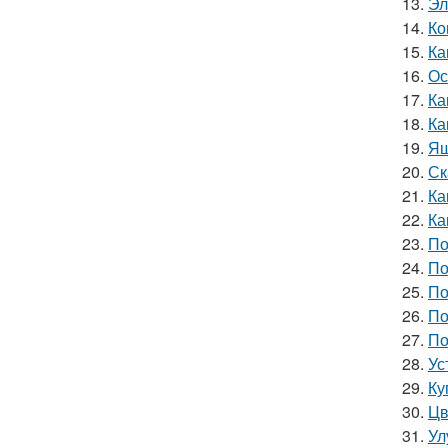
13.
Эл
14.
Ко
15.
Ка
16.
Ос
17.
Ка
18.
Ка
19.
Ящ
20.
Ск
21.
Ка
22.
Ка
23.
По
24.
По
25.
По
26.
По
27.
По
28.
Ус
29.
Ку
30.
Цв
31.
Ул