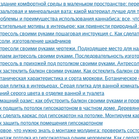
здание комфортной среды в маленьком пространстве: пере
зальтовая и минеральная вата: какой материал лучше для 
облемы и преимущества использования каннабиса: все, чт
стительные мотивы в интерьере: как привнести природный
тресоль своими руками пошаговая инструкция с. Как сдела
соли, изготовление шкафчиков
тресоли своими руками чертежи. Подходящее место для на
лаем антресоль своими руками. Последовательность изгот
тресоль в прихожей под потолком своими руками. Антресо
к застеклить балкон своими руками. Как остеклить балкон 
таническая характеристика и сорта моркови. Ботаническое
рая плитка в интерьерах. Серая плитка для ванной комнаты
аний серого цвета в отделке ванной и туалета
машний оазис: как обустроить балкон своими руками и пров
к подшить потолок гипсокартоном в частном доме. Деревя
к сделать каркас под гипсокартон на потолке. Монтируем ка
к зашить потолок помещения гипсокартоном
рвое, что нужно знать о монтаже молдинга: проверить сост
нтаж потолка из гипсокартона одним человеком. Как сделат