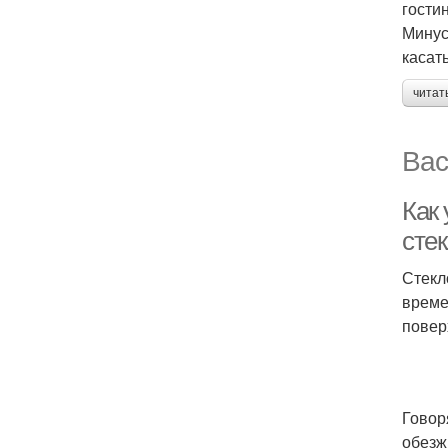
гости
Минус
касать
читат
Вас
Как 
сте
Стекл
време
повер
Говор
обезж