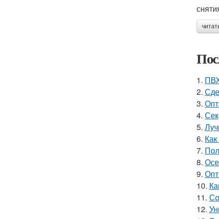
сняти
читат
Пос
1.
ПВХ
2.
Сде
3.
Опт
4.
Сек
5.
Луч
6.
Как
7.
Пол
8.
Осе
9.
Опт
10.
Ка
11.
Со
12.
Ун