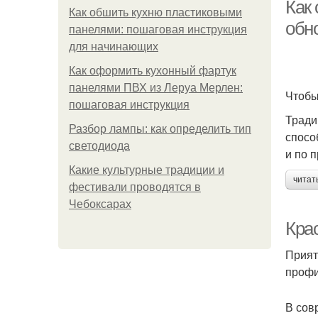
Как
Как обшить кухню пластиковыми
обн
панелями: пошаговая инструкция
для начинающих
Как оформить кухонный фартук
панелями ПВХ из Леруа Мерлен:
Чтобы
пошаговая инструкция
Тради
Разбор лампы: как определить тип
спосо
светодиода
и по 
Какие культурные традиции и
читат
фестивали проводятся в
Чебоксарах
Кра
Прият
профи
В сов