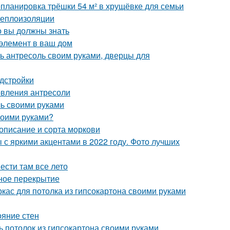
планировка трёшки 54 м² в хрущёвке для семьи
теплоизоляции
о вы должны знать
 элемент в ваш дом
ть антресоль своим руками, дверцы для
дстройки
овления антресоли
ль своими руками
своими руками?
 описание и сорта моркови
 с яркими акцентами в 2022 году. Фото лучших
ести там все лето
нное перекрытие
ркас для потолка из гипсокартона своими руками
ояние стен
ь потолок из гипсокартона своими руками