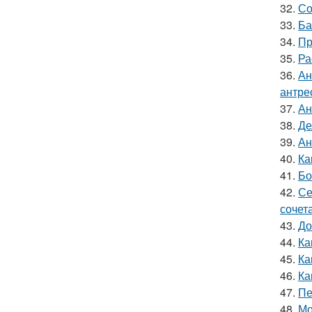
32.
Со
33.
Ба
34.
Пр
35.
Ра
36.
Ан
антре
37.
Ан
38.
Де
39.
Ан
40.
Ка
41.
Бо
42.
Се
сочет
43.
До
44.
Ка
45.
Ка
46.
Ка
47.
Пе
48.
Мо