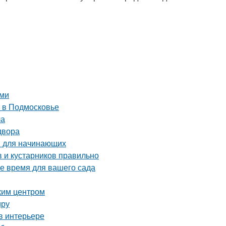
ами
 в Подмосковье
ла
двора
ы для начинающих
 и кустарников правильно
ое время для вашего сада
ким центром
иру
в интерьере