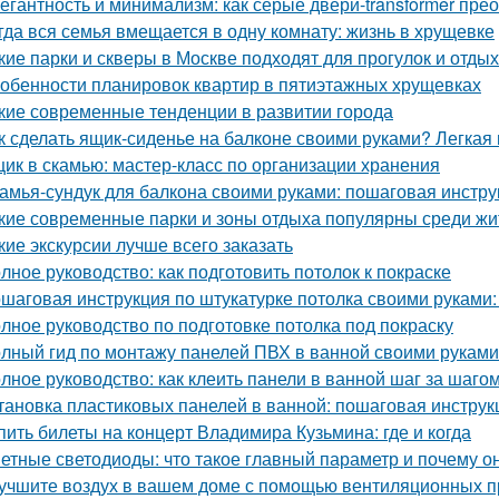
егантность и минимализм: как серые двери-transformer пре
гда вся семья вмещается в одну комнату: жизнь в хрущевке
кие парки и скверы в Москве подходят для прогулок и отды
обенности планировок квартир в пятиэтажных хрущевках
кие современные тенденции в развитии города
к сделать ящик-сиденье на балконе своими руками? Легкая
ик в скамью: мастер-класс по организации хранения
амья-сундук для балкона своими руками: пошаговая инстру
кие современные парки и зоны отдыха популярны среди жи
кие экскурсии лучше всего заказать
лное руководство: как подготовить потолок к покраске
шаговая инструкция по штукатурке потолка своими руками:
лное руководство по подготовке потолка под покраску
лный гид по монтажу панелей ПВХ в ванной своими руками
лное руководство: как клеить панели в ванной шаг за шаго
тановка пластиковых панелей в ванной: пошаговая инструк
пить билеты на концерт Владимира Кузьмина: где и когда
етные светодиоды: что такое главный параметр и почему о
учшите воздух в вашем доме с помощью вентиляционных п