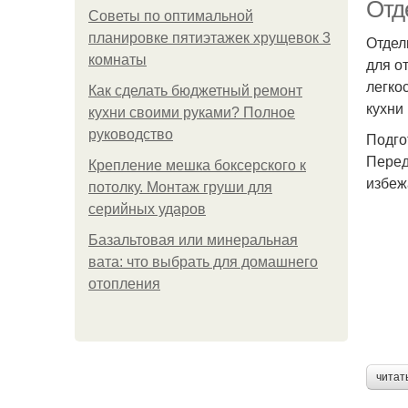
Отд
Советы по оптимальной
планировке пятиэтажек хрущевок 3
Отдел
комнаты
для о
легко
Как сделать бюджетный ремонт
кухни
кухни своими руками? Полное
руководство
Подго
Перед
Крепление мешка боксерского к
избеж
потолку. Монтаж груши для
серийных ударов
Базальтовая или минеральная
вата: что выбрать для домашнего
отопления
читат