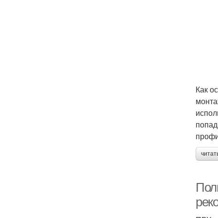
Как о
монта
испол
попад
профи
читат
Пол
рек