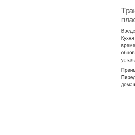
Тра
пла
Введ
Кухня
време
обнов
устан
Преим
Перед
домаш