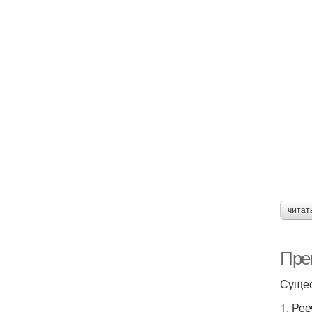
читат
Пре
Сущес
1. Ре