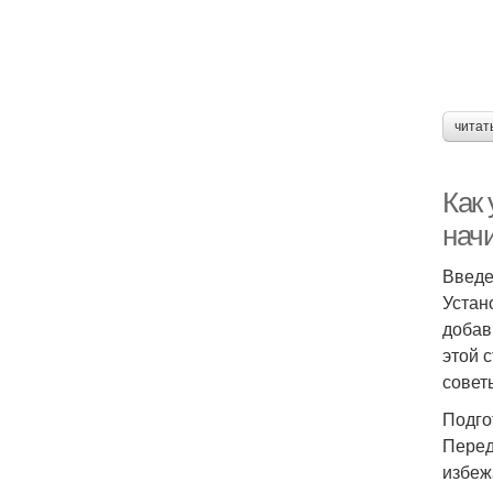
читат
Как 
нач
Введ
Устан
добав
этой 
совет
Подго
Перед
избеж