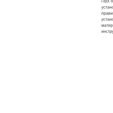
ПВХ п
устан
прави
устан
матер
инстр