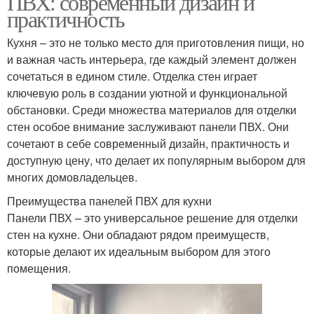
ПВХ: современный дизайн и
практичность
Кухня – это не только место для приготовления пищи, но
и важная часть интерьера, где каждый элемент должен
Стили для кухни
Гамма для стен
сочетаться в едином стиле. Отделка стен играет
ключевую роль в создании уютной и функциональной
обстановки. Среди множества материалов для отделки
стен особое внимание заслуживают панели ПВХ. Они
Стен под кирпич
Материалы для стен
сочетают в себе современный дизайн, практичность и
доступную цену, что делает их популярным выбором для
многих домовладельцев.
Преимущества панелей ПВХ для кухни
Стен в зависимости
Камень для стен
Панели ПВХ – это универсальное решение для отделки
стен на кухне. Они обладают рядом преимуществ,
которые делают их идеальным выбором для этого
помещения.
Стен в квартире
Стен в прихожей