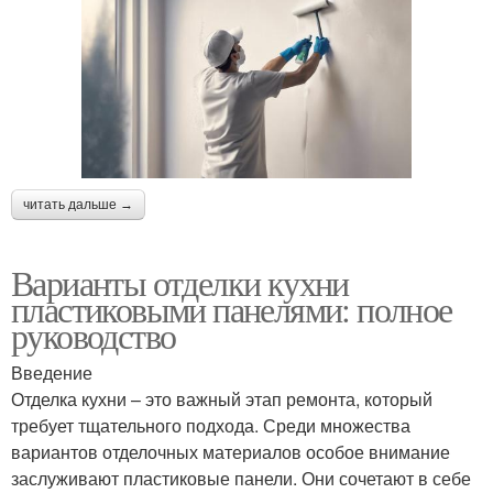
Рисунок на стене
Кухни с панелями
Рисунки на стене
Рисунки на стенах
читать дальше →
Варианты отделки кухни
пластиковыми панелями: полное
Рисунок на кухню
руководство
Введение
Отделка кухни – это важный этап ремонта, который
требует тщательного подхода. Среди множества
вариантов отделочных материалов особое внимание
заслуживают пластиковые панели. Они сочетают в себе