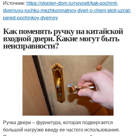
Источник:
https://otoplen-dom.ru/novosti/kak-pochinit-
dvernuyu-ruchku-mezhkomnatnoy-dveri-o-chem-stoit-uznat-
pered-pochinkoy-dvernoy
Как поменять ручку на китайской
входной двери. Какие могут быть
неисправности?
Ручка двери – фурнитура, которая подвергается
большой нагрузке ввиду ее частого использования.