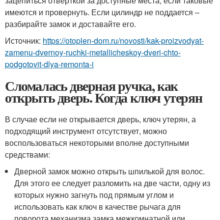
зацепиться отверткой за доступные места, если таковые
имеются и провернуть. Если цилиндр не поддается –
разбирайте замок и доставайте его.
Источник:
https://otoplen-dom.ru/novosti/kak-proizvodyat-
zamenu-dvernoy-ruchki-metallicheskoy-dveri-chto-
podgotovit-dlya-remonta-i
Сломалась дверная ручка, как
открыть дверь. Когда ключ утерян
В случае если не открывается дверь, ключ утерян, а
подходящий инструмент отсутствует, можно
воспользоваться некоторыми вполне доступными
средствами:
Дверной замок можно открыть шпилькой для волос.
Для этого ее следует разломить на две части, одну из
которых нужно загнуть под прямым углом и
использовать как ключ в качестве рычага для
поворота механизма замка межкомнатной или