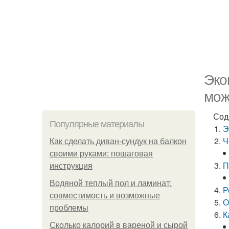
Эко
мож
Сод
Популярные материалы
Э
Ч
Как сделать диван-сундук на балкон
своими руками: пошаговая
П
инструкция
Водяной теплый пол и ламинат:
Р
совместимость и возможные
О
проблемы
К
Сколько калорий в вареной и сырой