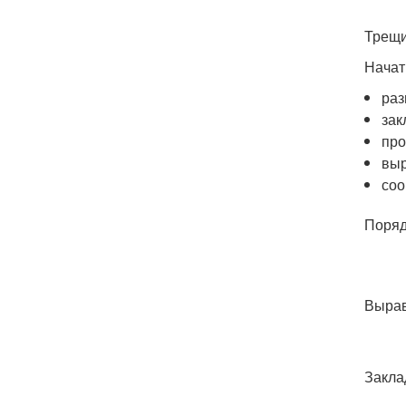
Трещи
Начат
раз
зак
про
выр
соо
Поряд
Вырав
Закла