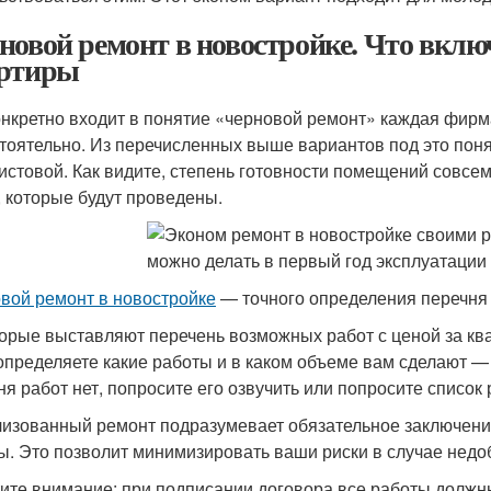
новой ремонт в новостройке. Что включ
ртиры
онкретно входит в понятие «черновой ремонт» каждая фирм
тоятельно. Из перечисленных выше вариантов под это понят
истовой. Как видите, степень готовности помещений совсем
, которые будут проведены.
вой ремонт в новостройке
— точного определения перечня 
орые выставляют перечень возможных работ с ценой за ква
определяете какие работы и в каком объеме вам сделают —
ня работ нет, попросите его озвучить или попросите список 
изованный ремонт подразумевает обязательное заключени
ы. Это позволит минимизировать ваши риски в случае недо
ите внимание: при подписании договора все работы должны