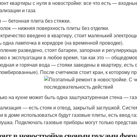
онт квартиры с нуля в новостройке: все что есть — входные
ализации и газа
 — бетонная плита без стяжки.
олок — нижняя поверхность плиты без отделки.
ктричество введено в квартиру, стоит маленький электрощ
ь одна лампочка в коридоре (на временной проводке).
пление разведено, стоят батареи, запорная и регулирующа
ово к эксплуатации в любое время, так как это — общедомо
одная и горячая вода — стояки заведены в квартиру, есть о
ломбированные). После счетчиков стоит кран, к которому 
ько на кухне может быть одна заштукатуренная стена — газ
ализация — есть стояк и отвод, закрытый заглушкой. Систе
и в доме использоваться будут газовые плиты, есть ввод га
лушка. Подключать газовые приборы могут только представи
онт в новостройке своими руками фору