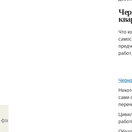
Чер
ква
Что к
самос
предч
работ
Черно
Некот
сами 
переч
Цивил
⇦
работ
Обрат