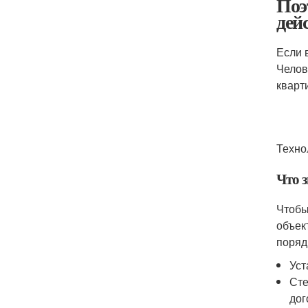
Поэ
дей
Если 
Челов
кварт
Техно
Что 
Чтобы
объек
поряд
Уст
Сте
дог