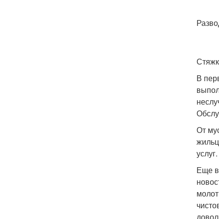
Разво
Стяжк
В пер
выпол
неслу
Обслу
От му
жильц
услуг.
Еще в
новос
молот
чисто
довол