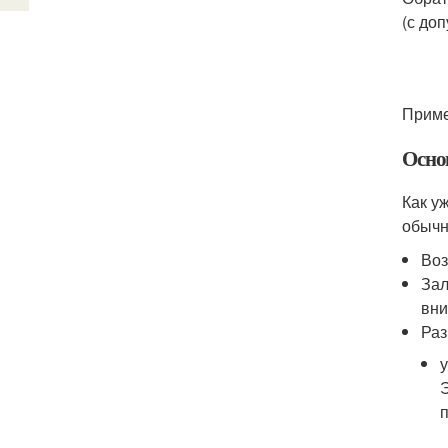
(с до
Приме
Осно
Как у
обычн
Воз
Зал
вни
Раз