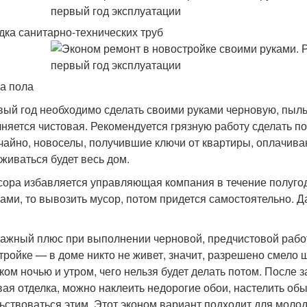
дка санитарно-технических труб
а пола
вый год необходимо сделать своими руками черновую, пыль
няется чистовая. Рекомендуется грязную работу сделать по
чайно, новоселы, получившие ключи от квартиры, оплачива
живаться будет весь дом.
сора избавляется управляющая компания в течение полугод
ами, то вывозить мусор, потом придется самостоятельно. Д
ажный плюс при выполнении черновой, предчистовой работ
тройке — в доме никто не живет, значит, разрешено смело 
ком ночью и утром, чего нельзя будет делать потом. После
вая отделка, можно наклеить недорогие обои, настелить об
ьствоваться этим. Этот эконом вариант подходит для молод