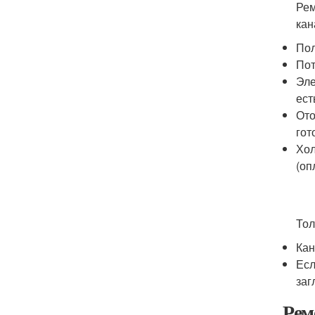
Рем
кан
Пол
Пот
Эле
ест
Ото
гот
Хол
(оп
Тол
Кан
Есл
заг
Рем