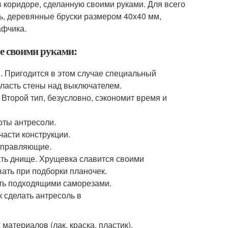
 коридоре, сделанную своими руками. Для всего
ь, деревянные бруски размером 40х40 мм,
афчика.
ре своими руками:
. Пригодится в этом случае специальный
бласть стены над выключателем.
 Второй тип, безусловно, сэкономит время и
оты антресоли.
части конструкции.
аправляющие.
ать днище. Хрущевка славится своими
вать при подборки планочек.
ить подходящими саморезами.
атериалов (лак, краска, пластик).