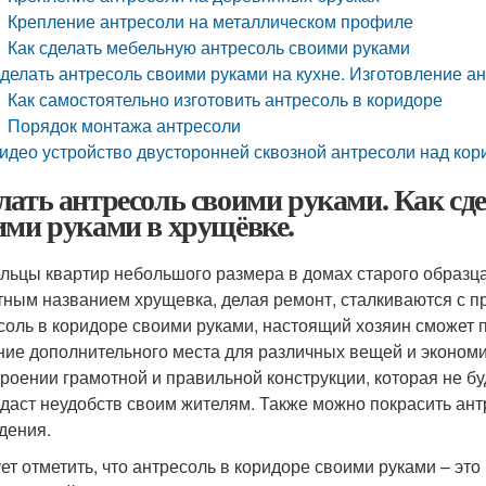
Крепление антресоли на металлическом профиле
Как сделать мебельную антресоль своими руками
делать антресоль своими руками на кухне. Изготовление а
Как самостоятельно изготовить антресоль в коридоре
Порядок монтажа антресоли
идео устройство двусторонней сквозной антресоли над кор
лать антресоль своими руками. Как сде
ими руками в хрущёвке.
льцы квартир небольшого размера в домах старого образца,
тным названием хрущевка, делая ремонт, сталкиваются с п
соль в коридоре своими руками, настоящий хозяин сможет 
ние дополнительного места для различных вещей и экономи
троении грамотной и правильной конструкции, которая не б
здаст неудобств своим жителям. Также можно покрасить антр
дения.
ет отметить, что антресоль в коридоре своими руками – э