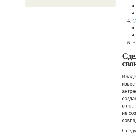
С
В
Сде
сво
Владе
извес
антре
созда
в пос
не со
совпа
Следу