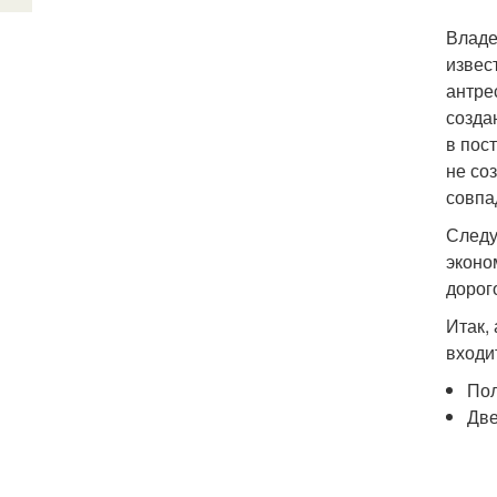
Владе
извес
антре
созда
в пос
не со
совпа
Следу
эконо
дорог
Итак,
входи
Пол
Дв