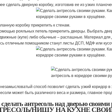
ее сделать дверную коробку, изготовив ее из узких планоч
ланную коробку прикрепить к стенам.
омощью рояльных петель прикрепить дверцы. Выбрать две
движные (купе) либо обычные – распашные. Материал для 
сь отличным помощником станут листы ДСП, МДФ или кусоч
 незамысловатый способ позволит сделать узкий коридор 
ресоли может быть различного веса и размера, главное про
 сделать антресоль над дверью свои
ТРЕСОЛЬ/НИШУ НА КУХНЕ СВО