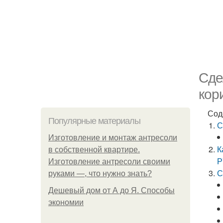
Сде
кор
Сод
Популярные материалы
С
Изготовление и монтаж антресоли
К
в собственной квартире.
Р
Изготовление антресоли своими
С
руками —, что нужно знать?
Дешевый дом от А до Я. Способы
экономии