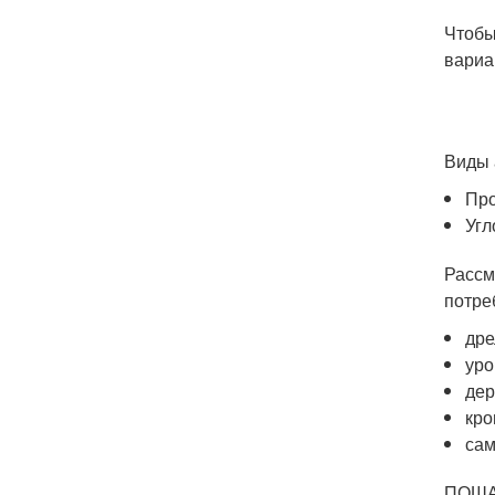
Чтобы
вариа
Виды 
Про
Угл
Рассм
потре
дре
уро
дер
кро
сам
ПОША