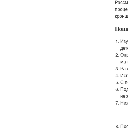
Рассм
проце
кронш
Поша
Изу
дет
Опр
мат
Раз
Исп
С п
Под
нер
Ниж
Про