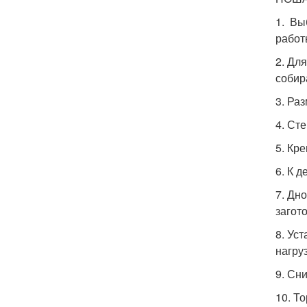
1. Вы
работ
2. Дл
собир
3. Ра
4. Ст
5. Кр
6. К 
7. Дн
загото
8. Ус
нагруз
9. Сн
10. Т