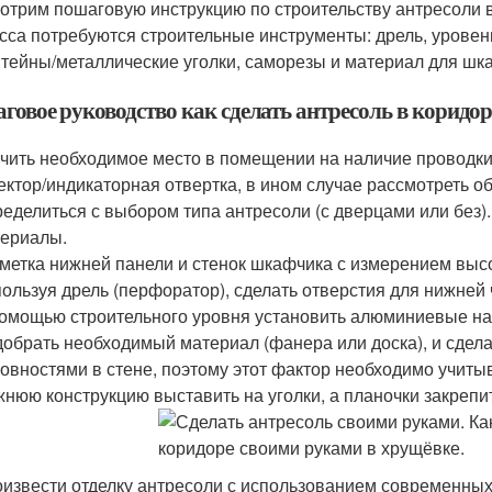
отрим пошаговую инструкцию по строительству антресоли в
сса потребуются строительные инструменты: дрель, уровен
тейны/металлические уголки, саморезы и материал для шк
говое руководство как сделать антресоль в коридо
чить необходимое место в помещении на наличие проводки
ектор/индикаторная отвертка, в ином случае рассмотреть о
еделиться с выбором типа антресоли (с дверцами или без).
ериалы.
метка нижней панели и стенок шкафчика с измерением выс
ользуя дрель (перфоратор), сделать отверстия для нижней 
омощью строительного уровня установить алюминиевые н
обрать необходимый материал (фанера или доска), и сдел
овностями в стене, поэтому этот фактор необходимо учиты
нюю конструкцию выставить на уголки, а планочки закреп
извести отделку антресоли с использованием современных м