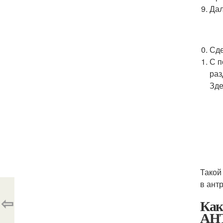
Дал
Сде
С п
раз
Зде
Такой
в ант
⇦
Как
АН