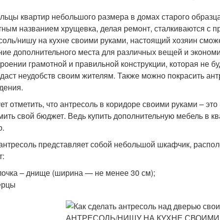
льцы квартир небольшого размера в домах старого образца,
тным названием хрущевка, делая ремонт, сталкиваются с п
соль/нишу на кухне своими руками, настоящий хозяин смож
ние дополнительного места для различных вещей и экономи
троении грамотной и правильной конструкции, которая не б
здаст неудобств своим жителям. Также можно покрасить антр
дения.
ет отметить, что антресоль в коридоре своими руками – э
мить свой бюджет. Ведь купить дополнительную мебель в кв
о.
 антресоль представляет собой небольшой шкафчик, распол
т:
очка – днище (ширина — не менее 30 см);
ерцы