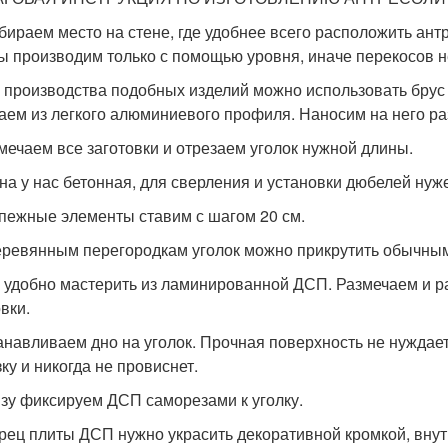
бираем место на стене, где удобнее всего расположить ант
ы производим только с помощью уровня, иначе перекосов н
я производства подобных изделий можно использовать брус
аем из легкого алюминиевого профиля. Наносим на него ра
змечаем все заготовки и отрезаем уголок нужной длины.
ена у нас бетонная, для сверления и установки дюбелей ну
епежные элементы ставим с шагом 20 см.
деревянным перегородкам уголок можно прикрутить обычны
о удобно мастерить из ламинированной ДСП. Размечаем и р
вки.
танавливаем дно на уголок. Прочная поверхность не нуждае
ку и никогда не провиснет.
изу фиксируем ДСП саморезами к уголку.
орец плиты ДСП нужно украсить декоративной кромкой, вн