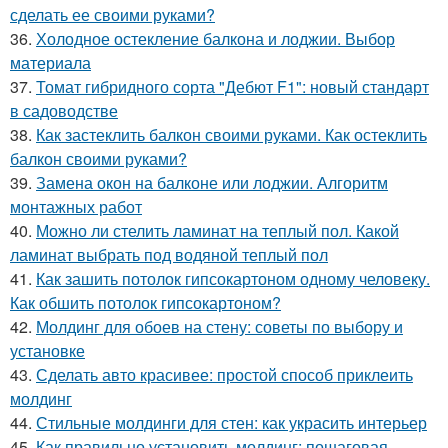
сделать ее своими руками?
36.
Холодное остекление балкона и лоджии. Выбор
материала
37.
Томат гибридного сорта "Дебют F1": новый стандарт
в садоводстве
38.
Как застеклить балкон своими руками. Как остеклить
балкон своими руками?
39.
Замена окон на балконе или лоджии. Алгоритм
монтажных работ
40.
Можно ли стелить ламинат на теплый пол. Какой
ламинат выбрать под водяной теплый пол
41.
Как зашить потолок гипсокартоном одному человеку.
Как обшить потолок гипсокартоном?
42.
Молдинг для обоев на стену: советы по выбору и
установке
43.
Сделать авто красивее: простой способ приклеить
молдинг
44.
Стильные молдинги для стен: как украсить интерьер
45.
Как правильно установить молдинг: пошаговая