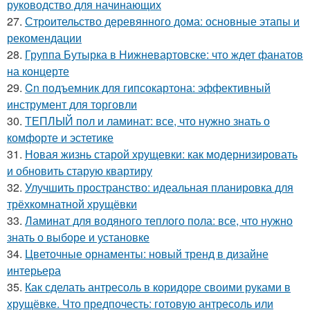
руководство для начинающих
27.
Строительство деревянного дома: основные этапы и
рекомендации
28.
Группа Бутырка в Нижневартовске: что ждет фанатов
на концерте
29.
Cn подъемник для гипсокартона: эффективный
инструмент для торговли
30.
ТЕПЛЫЙ пол и ламинат: все, что нужно знать о
комфорте и эстетике
31.
Новая жизнь старой хрущевки: как модернизировать
и обновить старую квартиру
32.
Улучшить пространство: идеальная планировка для
трёхкомнатной хрущёвки
33.
Ламинат для водяного теплого пола: все, что нужно
знать о выборе и установке
34.
Цветочные орнаменты: новый тренд в дизайне
интерьера
35.
Как сделать антресоль в коридоре своими руками в
хрущёвке. Что предпочесть: готовую антресоль или