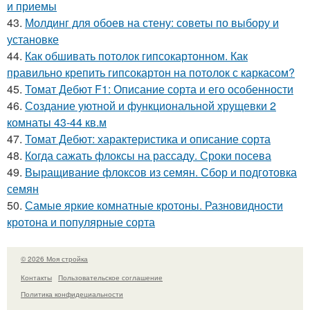
и приемы
43.
Молдинг для обоев на стену: советы по выбору и
установке
44.
Как обшивать потолок гипсокартонном. Как
правильно крепить гипсокартон на потолок с каркасом?
45.
Томат Дебют F1: Описание сорта и его особенности
46.
Создание уютной и функциональной хрущевки 2
комнаты 43-44 кв.м
47.
Томат Дебют: характеристика и описание сорта
48.
Когда сажать флоксы на рассаду. Сроки посева
49.
Выращивание флоксов из семян. Сбор и подготовка
семян
50.
Самые яркие комнатные кротоны. Разновидности
кротона и популярные сорта
© 2026 Моя стройка
Контакты
Пользовательское соглашение
Политика конфидециальности