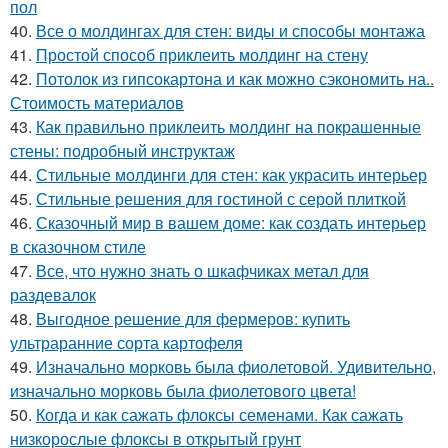
пол
40.
Все о молдингах для стен: виды и способы монтажа
41.
Простой способ приклеить молдинг на стену
42.
Потолок из гипсокартона и как можно сэкономить на..
Стоимость материалов
43.
Как правильно приклеить молдинг на покрашенные
стены: подробный инструктаж
44.
Стильные молдинги для стен: как украсить интерьер
45.
Стильные решения для гостиной с серой плиткой
46.
Сказочный мир в вашем доме: как создать интерьер
в сказочном стиле
47.
Все, что нужно знать о шкафчиках метал для
раздевалок
48.
Выгодное решение для фермеров: купить
ультраранние сорта картофеля
49.
Изначально морковь была фиолетовой. Удивительно,
изначально морковь была фиолетового цвета!
50.
Когда и как сажать флоксы семенами. Как сажать
низкорослые флоксы в открытый грунт