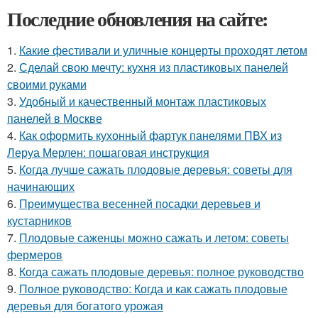
Последние обновления на сайте:
1.
Какие фестивали и уличные концерты проходят летом
2.
Сделай свою мечту: кухня из пластиковых панелей
своими руками
3.
Удобный и качественный монтаж пластиковых
панелей в Москве
4.
Как оформить кухонный фартук панелями ПВХ из
Леруа Мерлен: пошаговая инструкция
5.
Когда лучше сажать плодовые деревья: советы для
начинающих
6.
Преимущества весенней посадки деревьев и
кустарников
7.
Плодовые саженцы можно сажать и летом: советы
фермеров
8.
Когда сажать плодовые деревья: полное руководство
9.
Полное руководство: Когда и как сажать плодовые
деревья для богатого урожая