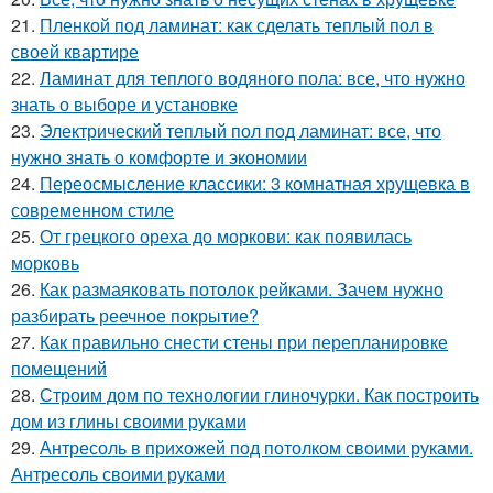
21.
Пленкой под ламинат: как сделать теплый пол в
своей квартире
22.
Ламинат для теплого водяного пола: все, что нужно
знать о выборе и установке
23.
Электрический теплый пол под ламинат: все, что
нужно знать о комфорте и экономии
24.
Переосмысление классики: 3 комнатная хрущевка в
современном стиле
25.
От грецкого ореха до моркови: как появилась
морковь
26.
Как размаяковать потолок рейками. Зачем нужно
разбирать реечное покрытие?
27.
Как правильно снести стены при перепланировке
помещений
28.
Строим дом по технологии глиночурки. Как построить
дом из глины своими руками
29.
Антресоль в прихожей под потолком своими руками.
Антресоль своими руками