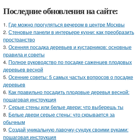
Последние обновления на сайте:
1.
Где можно прогуляться вечером в центре Москвы
2.
Стеновые панели в интерьере кухни: как преобразить
пространство
3.
Осенняя посадка деревьев и кустарников: основные
правила и советы
4.
Полное руководство по посадке саженцев плодовых
деревьев весной
5.
Осенние советы: 5 самых частых вопросов о посадке
деревьев
6.
Как правильно посадить плодовые деревья весной:
пошаговая инструкция
7.
Серые стены или белые двери: что выберешь ты
8.
Белые двери серые стены: что скрывается за
обычным
9.
Создай уникальную лавочку-сундук своими руками:
пошаговая инструкция