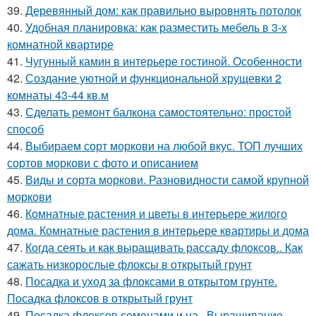
39.
Деревянный дом: как правильно выровнять потолок
40.
Удобная планировка: как разместить мебель в 3-х
комнатной квартире
41.
Чугунный камин в интерьере гостиной. Особенности
42.
Создание уютной и функциональной хрущевки 2
комнаты 43-44 кв.м
43.
Сделать ремонт балкона самостоятельно: простой
способ
44.
Выбираем сорт моркови на любой вкус. ТОП лучших
сортов моркови с фото и описанием
45.
Виды и сорта моркови. Разновидности самой крупной
моркови
46.
Комнатные растения и цветы в интерьере жилого
дома. Комнатные растения в интерьере квартиры и дома
47.
Когда сеять и как выращивать рассаду флоксов.. Как
сажать низкорослые флоксы в открытый грунт
48.
Посадка и уход за флоксами в открытом грунте.
Посадка флоксов в открытый грунт
49.
Посадка флоксов семенами и на.. Выращивание