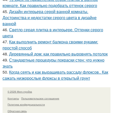
комнате. Как правильно подобрать оттенок серого
45.
Дизайн интерьера серой ванной комнаты.
Достоинства и недостатки серого цвета в дизайне
ванной
46.
Светло серая плитка в интерьере. Оттенки серого
цвета
47.
Как выполнить ремонт балкона своими руками:
простой способ
48.
Деревянный дом: как правильно выровнять потолок
49.
Стандартные процедуры покраски стен: что нужно
знать
50.
Когда сеять и как выращивать рассаду флоксов.. Как
сажать низкорослые флоксы в открытый грунт
© 2026 Моя стройка
Контакты
Пользовательское соглашение
Политика конфидециальности
Обратная связь