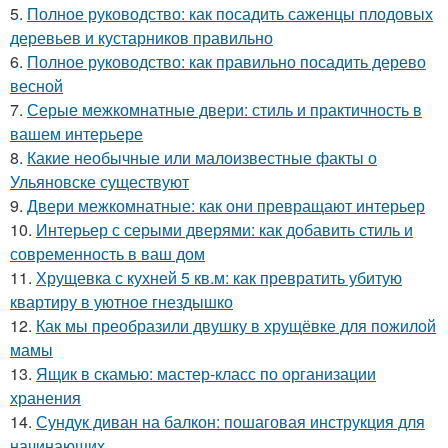
5.
Полное руководство: как посадить саженцы плодовых
деревьев и кустарников правильно
6.
Полное руководство: как правильно посадить дерево
весной
7.
Серые межкомнатные двери: стиль и практичность в
вашем интерьере
8.
Какие необычные или малоизвестные факты о
Ульяновске существуют
9.
Двери межкомнатные: как они превращают интерьер
10.
Интерьер с серыми дверями: как добавить стиль и
современность в ваш дом
11.
Хрущевка с кухней 5 кв.м: как превратить убитую
квартиру в уютное гнездышко
12.
Как мы преобразили двушку в хрущёвке для пожилой
мамы
13.
Ящик в скамью: мастер-класс по организации
хранения
14.
Сундук диван на балкон: пошаговая инструкция для
начинающих