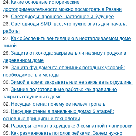
24.
Какие основные исторические
достопримечательности можно посмотреть в Рязани
25.
Светодиоды: прошлое, настоящее и будущее
26.
Светодиоды SMD: все, что нужно знать для начала
работы
27.
Как обеспечить вентиляцию в неотапливаемом доме
зимой
28.
Защита от холода: закрывать ли на зиму продухи в
деревянном доме
29.
Защита фундамента от зимних погодных условий:
необходимость и методы
30.
Зимой в доме: закрывать или не закрывать отдушины
31.
Зимние подготовочные работы: как правильно
закрыть отдушины в доме
32.
Несущая стена: почему ее нельзя трогать
33.
Несущие стены в панельных домах 5 этажей:
основные принципы и технологии
34.
Размеры комнат в хрущевке 3-комнатной планировки
35.
Как размаяковать потолок рейками. Зачем нужно