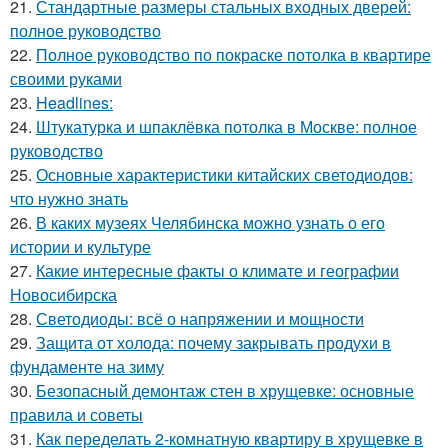
21.
Стандартные размеры стальных входных дверей:
полное руководство
22.
Полное руководство по покраске потолка в квартире
своими руками
23.
Headlines:
24.
Штукатурка и шпаклёвка потолка в Москве: полное
руководство
25.
Основные характеристики китайских светодиодов:
что нужно знать
26.
В каких музеях Челябинска можно узнать о его
истории и культуре
27.
Какие интересные факты о климате и географии
Новосибирска
28.
Светодиоды: всё о напряжении и мощности
29.
Защита от холода: почему закрывать продухи в
фундаменте на зиму
30.
Безопасный демонтаж стен в хрущевке: основные
правила и советы
31.
Как переделать 2-комнатную квартиру в хрущевке в