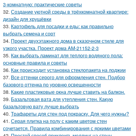
3-комнатную: практические советы
32.
Создание уютной среды в трёхкомнатной квартире:
дизайн для хрущёвки
33.
Картофель для посадки и еды: как правильно
выбрать семена и сорт
34.
Проект двухэтажного дома в сказочном стиле для
узкого участка. Проект дома AM-21152-2-3
35.
Как выбрать ламинат для теплого водяного пола:
основные правила и советы
36.
Как происходит установка стеклопакета на лоджии
37.
Все оттенки серого для оформления стен. Подбор
базового оттенка по уровню освещенности
38.
Какие пластиковые окна лучше ставить на балкон.
39.
Базальтовая вата для утепления стен. Какую
базальтовую вату лучше выбрать
40.
Трафареты для стен под покраску. Для чего нужны?
41.
Серая плитка на полу с каким цветом стен
сочетается. Правила комбинирования с яркими цветами
42.
Простой способ приклеить молдинг на стену