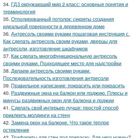
34.
ГДЗ окружающий мир 2 класс: основные понятия и
терминология
35.
Отполированный потолок: секреты создания
идеальной поверхности в деревянном доме
36.
Антресоль своими руками пошаговая инструкция с.
Как сделать антресоль своим руками, дверцы для
антресоли, изготовление шкафчиков
37.
Как сделать многофункциональную антресоль
своими руками. Подходящее место для надстройки
38.
Делаем антресоль своими руками.
Последовательность изготовления антресоли
39.
Правильное написание: покрасить или покрасить
40.
Раздвижные окна на балкон или лоджию. Плюсы и
минусы раздвижных окон для балкона и лоджии
41.
Сделать свой интерьер лучше: простой способ
приклеить молдинги на стену
42.
Замена окон на балконе. Что такое теплое
остекление
43.
Трафареты для стен под покраску. Для чего нужны?