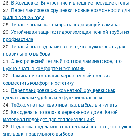
26.
В Хрущевке: Внутренние и внешние несущие стены
27.
Перепланировка хрущевки: новые возможности для
жилья в 2025 году
28.
Теплые полы: как выбрать подходящий ламинат
29.
Устойчивая защита: гидроизоляция печной трубы из
профнастила
30.
Теплый пол под ламинат: все, что нужно знать для
правильного выбора
31.
Электрический теплый пол под ламинат: все, что
нужно знать о комфорте и экономии
32.
Ламинат и отопление через теплый пол: как
совместить комфорт и эстетику
33.
Перепланировка 3-х комнатной хрущевки: как
сделать жилье удобным и функциональным
34.
Трёхкомнатная квартира: как выбрать и купить
35.
Как сделать потолок в деревянном доме. Какой
материал подойдет для теплоизоляции?
36.
Подложка под ламинат на теплый пол: все, что нужно
знать для правильного выбора