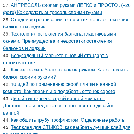
37.
АНТРЕСОЛЬ своими руками ЛЕГКО и ПРОСТО.. (+20
фото) Как сделать антресоль своими руками
38.
От идеи до реализации: основные этапы остекления
балконов и лоджий
39.
Технология остекления балкона пластиковыми
окнами. Преимущества и недостатки остекления
балконов и лоджий
40.
Безусадочный газобетон: новый стандарт в
строительстве
41.
Как застеклить балкон своими руками. Как остеклить
балкон своими руками?
42.
10 идей по применению серой плитки в ванной
комнате. Как правильно подобрать оттенок серого
43.
Дизайн интерьера серой ванной комнаты.
Достоинства и недостатки серого цвета в дизайне
ванной
44.
Как обшить трубу профлистом. Отделочные работы
45.
Тест клея для СТЫКОВ: как выбрать лучший клей для