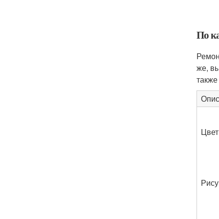
По к
Ремон
же, в
также
Опис
Цвет
Рису