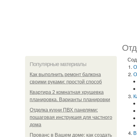
Отд
Сод
Популярные материалы
О
О
Как выполнить ремонт балкона
своими руками: простой способ
Квартира 2 комнатная хрущевка
К
планировка. Варианты планировки
Отделка кухни ПВХ панелями:
пошаговая инструкция для частного
дома
В
Прованс в Вашем доме: как создать