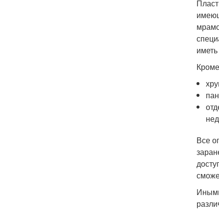
Пласт
имеющ
мрамо
специ
иметь
Кроме
хру
пан
отд
нед
Все о
заран
досту
сможе
Иными
разли