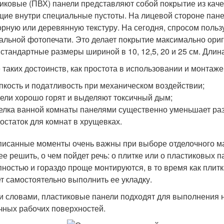
иковые (ПВХ) панели представляют собой покрытие из кач
ие внутри специальные пустоты. На лицевой стороне пане
рную или деревянную текстуру. На сегодня, спросом польз
альной фотопечати. Это делает покрытие максимально ор
 стандартные размеры шириной в 10, 12,5, 20 и 25 см. Длин
 таких достоинств, как простота в использовании и монтаже
пкость и податливость при механическом воздействии;
ели хорошо горят и выделяют токсичный дым;
елка ванной комнаты панелями существенно уменьшает ра
остаток для комнат в хрущевках.
писанные моменты очень важны при выборе отделочного ма
ее решить, о чем пойдет речь: о плитке или о пластиковых 
пностью и гораздо проще монтируются, в то время как плитк
т самостоятельно выполнить ее укладку.
 словами, пластиковые панели подходят для выполнения не
чных рабочих поверхностей.