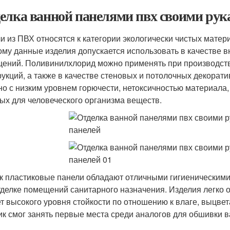
елка ванной панелями пвх своими рук
и из ПВХ относятся к категории экологически чистых матер
ому данные изделия допускается использовать в качестве 
ений. Поливинилхлорид можно применять при производств
рукций, а также в качестве стеновых и потолочных декора
но с низким уровнем горючести, нетоксичностью материала, 
ых для человеческого организма веществ.
ак пластиковые панели обладают отличными гигиеническими
тделке помещений санитарного назначения. Изделия легко 
ет высокого уровня стойкости по отношению к влаге, выцв
ик смог занять первые места среди аналогов для обшивки в