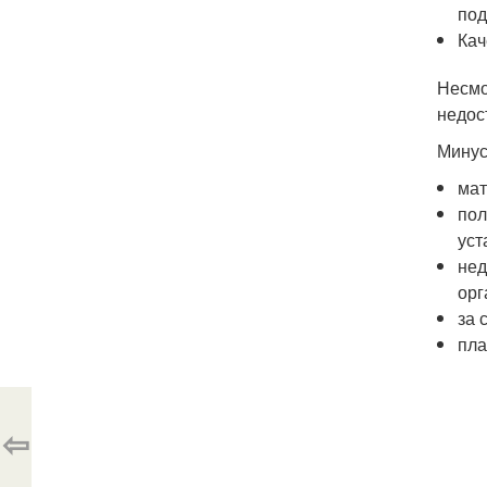
под
Кач
Несмо
недос
Минус
мат
пол
уст
нед
орг
за 
пла
⇦