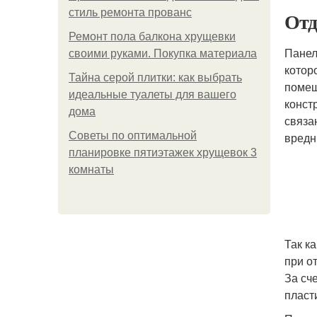
стиль ремонта прованс
Отд
Ремонт пола балкона хрущевки
Панел
своими руками. Покупка материала
котор
Тайна серой плитки: как выбрать
помещ
идеальные туалеты для вашего
конст
дома
связа
Советы по оптимальной
вредн
планировке пятиэтажек хрущевок 3
комнаты
Так к
при о
За сч
пласт