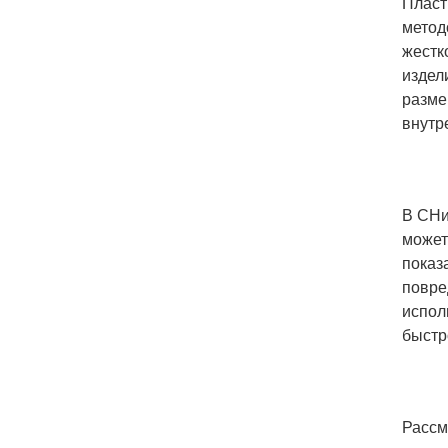
Пласт
метод
жестк
издел
разме
внутр
В СНи
может
показ
повре
испол
быстр
Рассм