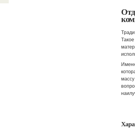
Отд
ком
Тради
Такое
матер
испол
Именн
котор
массу
вопро
наилу
Хара