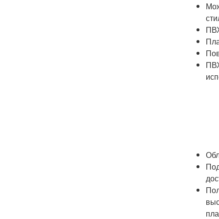
Мож
сти
ПВХ
Пла
Пов
ПВХ
исп
Обл
Под
дос
Пол
выс
пла