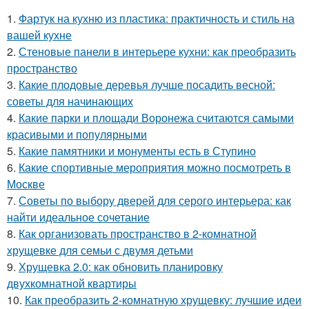
1.
Фартук на кухню из пластика: практичность и стиль на
вашей кухне
2.
Стеновые панели в интерьере кухни: как преобразить
пространство
3.
Какие плодовые деревья лучше посадить весной:
советы для начинающих
4.
Какие парки и площади Воронежа считаются самыми
красивыми и популярными
5.
Какие памятники и монументы есть в Ступино
6.
Какие спортивные мероприятия можно посмотреть в
Москве
7.
Советы по выбору дверей для серого интерьера: как
найти идеальное сочетание
8.
Как организовать пространство в 2-комнатной
хрущевке для семьи с двумя детьми
9.
Хрущевка 2.0: как обновить планировку
двухкомнатной квартиры
10.
Как преобразить 2-комнатную хрущевку: лучшие идеи