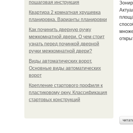
Зонир
пошаговая инструкция
Актуа
Квартира 2 комнатная хрущевка
площа
планировка. Варианты планировки
спосо
Как починить дверную ручку
множе
межкомнатной двери. О чем стоит
откры
узнать перед починкой дверной
ручки межкомнатной двери?
Виды автоматических ворот.
Основные виды автоматических
ворот
Крепление стартового профиля к
пластиковому окну. Классификация
стартовых конструкций
читат