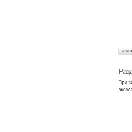
читат
Раз
При с
аксес