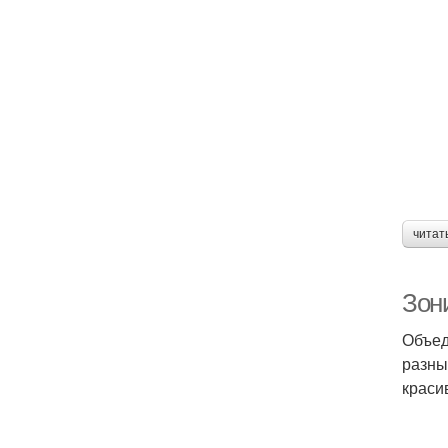
читат
Зони
Объед
разны
краси