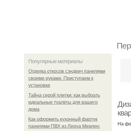
Пер
Популярные материалы
Отделка откосов сэндвич панелями
своими руками. Приступаем к
установке
Тайна серой плитки: как выбрать
идеальные туалеты для вашего
Диз
дома
ква
Как оформить кухонный фартук
На фо
панелями ПВХ из Леруа Мерлен: