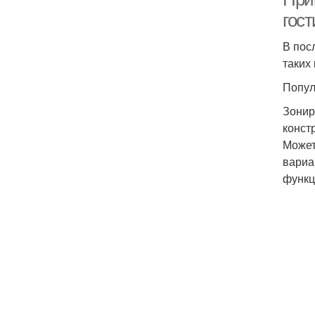
гост
В пос
таких
Попул
Зонир
конст
Может
вариа
функц