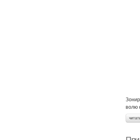
Зонир
волю 
читат
Прим