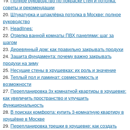
19.
Полное руководство по покраске стен и потолка:
советы и рекомендации
20.
Штукатурка и шпаклёвка потолка в Москве: полное
руководство
21.
Headlines:
22.
Отделка ванной комнаты ПВХ панелями: шаг за
шагом
23.
Деревянный дом: как правильно закрывать продухи
24.
Защита фундамента: почему важно закрывать
продухи на зиму
25.
Несущие стены в хрущевках: их роль и значение
26.
Теплый пол и ламинат: совместимость и
возможности
27.
Перепланировка 3х комнатной квартиры в хрущевке:
как увеличить пространство и улучшить
функциональность
28.
В поисках комфорта: купить 3-комнатную квартиру в
хрущёвке в Москве
29.
Перепланировка трешки в хрущевке: как создать