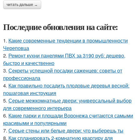
читать дальше →
Последние обновления на сайте:
1.
Какие современные тенденции в промышленности
Череповца
2.
Ремонт кухни панелями ПВХ за 3190 руб: дешево,
быстро и качественно
3.
Секреты успешной посадки саженцев: советы от
профессионала
4.
Как правильно посадить плодовые деревья весной:
пошаговая инструкция
5.
Серые межкомнатные двери: универсальный выбор
для современного интерьера
6.
Какие парки и площади Воронежа считаются самыми
красивыми и популярными
7.
Серые стены или белые двери: что выберешь ты
8.
Как спланировать 2-комнатную квартиру для