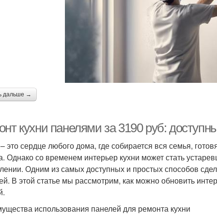
Панели на потолке
Панели на стены
Пл
дготовка к ремонту
Соляные панели
ь дальше →
онт кухни панелями за 3190 руб: доступн
 – это сердце любого дома, где собирается вся семья, гото
а. Однако со временем интерьер кухни может стать устаревш
лении. Одним из самых доступных и простых способов сдел
ей. В этой статье мы рассмотрим, как можно обновить интер
й.
ущества использования панелей для ремонта кухни