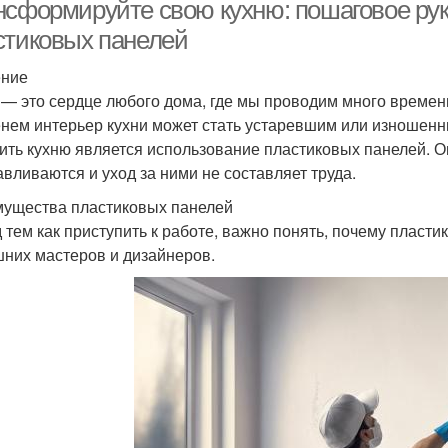
нсформируйте свою кухню: пошаговое ру
стиковых панелей
ение
тановленные панели
Панели из абс-пластика
Ст
 — это сердце любого дома, где мы проводим много времени
нем интерьер кухни может стать устаревшим или изношенн
ить кухню является использование пластиковых панелей. Он
авливаются и уход за ними не составляет труда.
Разница между
Панели в ремонте
Па
панелями
ущества пластиковых панелей
 тем как приступить к работе, важно понять, почему пласт
них мастеров и дизайнеров.
Панели в отделке
Панели по сравнению
Отд
Панели для ванной
Па
Панели на стену
комнаты