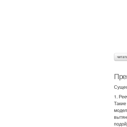
читат
Пре
Сущес
1. Ре
Такие
модел
вытян
подой