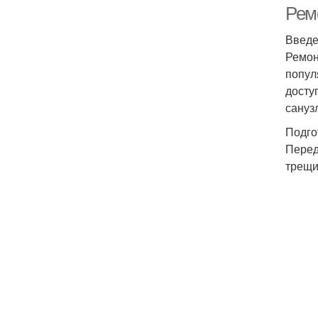
Рем
Введ
Ремон
попул
досту
сануз
Подго
Перед
трещи