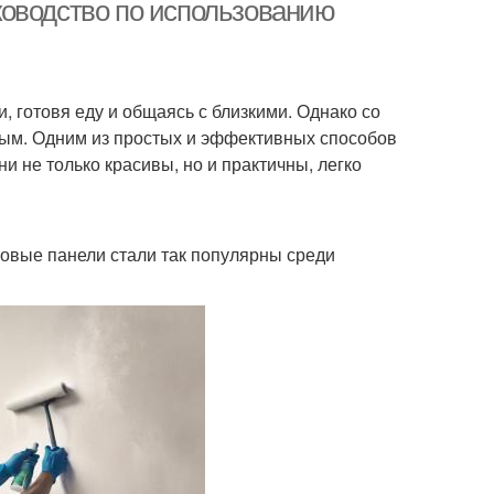
ководство по использованию
еновые панели
Стеновая панель
, готовя еду и общаясь с близкими. Однако со
ым. Одним из простых и эффективных способов
и не только красивы, но и практичны, легко
нели в санузле
Панели для санузла
иковые панели стали так популярны среди
елочные панели
Реечные панели
нели в ванной
Уход за пластиковым
комнате
панелями