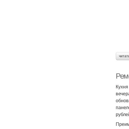
По
читат
Рем
Кухня
вечер
обнов
панел
рубле
Преим