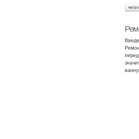
читат
Рем
Введ
Ремон
перед
значи
ванну