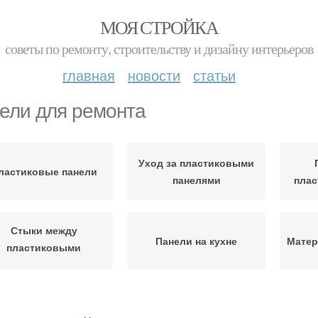
МОЯ СТРОЙКА
советы по ремонту, строительству и дизайну интерьеров
главная
новости
статьи
ели для ремонта
Уход за пластиковыми
ластиковые панели
панелями
плас
Стыки между
Панели на кухне
Матер
пластиковыми
панелями
Панели на углы
Бюджет для ремонта
Усл