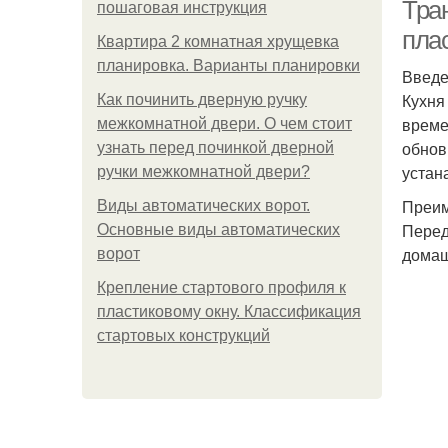
Тра
пошаговая инструкция
пла
Квартира 2 комнатная хрущевка
планировка. Варианты планировки
Введ
Ус
Кухня
Как починить дверную ручку
време
межкомнатной двери. О чем стоит
обнов
узнать перед починкой дверной
устан
ручки межкомнатной двери?
Преим
Виды автоматических ворот.
Перед
Основные виды автоматических
домаш
ворот
Крепление стартового профиля к
пластиковому окну. Классификация
стартовых конструкций