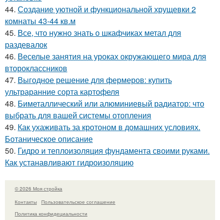
44.
Создание уютной и функциональной хрущевки 2
комнаты 43-44 кв.м
45.
Все, что нужно знать о шкафчиках метал для
раздевалок
46.
Веселые занятия на уроках окружающего мира для
второклассников
47.
Выгодное решение для фермеров: купить
ультраранние сорта картофеля
48.
Биметаллический или алюминиевый радиатор: что
выбрать для вашей системы отопления
49.
Как ухаживать за кротоном в домашних условиях.
Ботаническое описание
50.
Гидро и теплоизоляция фундамента своими руками.
Как устанавливают гидроизоляцию
© 2026 Моя стройка
Контакты
Пользовательское соглашение
Политика конфидециальности