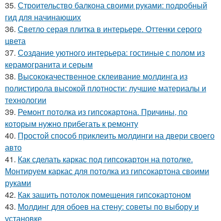
35.
Строительство балкона своими руками: подробный
гид для начинающих
36.
Светло серая плитка в интерьере. Оттенки серого
цвета
37.
Создание уютного интерьера: гостиные с полом из
керамогранита и серым
38.
Высококачественное склеивание молдинга из
полистирола высокой плотности: лучшие материалы и
технологии
39.
Ремонт потолка из гипсокартона. Причины, по
которым нужно прибегать к ремонту
40.
Простой способ приклеить молдинги на двери своего
авто
41.
Как сделать каркас под гипсокартон на потолке.
Монтируем каркас для потолка из гипсокартона своими
руками
42.
Как зашить потолок помещения гипсокартоном
43.
Молдинг для обоев на стену: советы по выбору и
установке