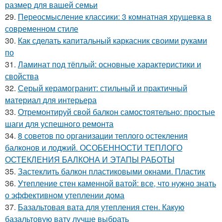
размер для вашей семьи
29.
Переосмысление классики: 3 комнатная хрущевка в
современном стиле
30.
Как сделать капитальный каркасник своими руками
по
31.
Ламинат под тёплый: основные характеристики и
свойства
32.
Серый керамогранит: стильный и практичный
материал для интерьера
33.
Отремонтируй свой балкон самостоятельно: простые
шаги для успешного ремонта
34.
8 советов по организации теплого остекления
балконов и лоджий. ОСОБЕННОСТИ ТЕПЛОГО
ОСТЕКЛЕНИЯ БАЛКОНА И ЭТАПЫ РАБОТЫ
35.
Застеклить балкон пластиковыми окнами. Пластик
36.
Утепление стен каменной ватой: все, что нужно знать
о эффективном утеплении дома
37.
Базальтовая вата для утепления стен. Какую
базальтовую вату лучше выбрать